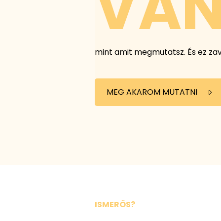
VAN
mint amit megmutatsz. És ez zav
MEG AKAROM MUTATNI
ISMERŐS?