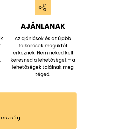
AJÁNLANAK
ók
Az ajánlások és az újabb
t
felkérések maguktól
érkeznek. Nem neked kell
,
keresned a lehetőséget – a
lehetőségek találnak meg
téged.
készség.