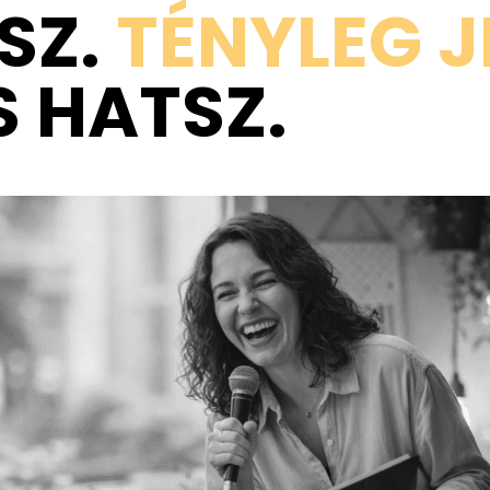
SZ.
TÉNYLEG J
S HATSZ.