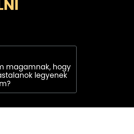
LNI
m magamnak, hogy
ástalanok legyenek
am?