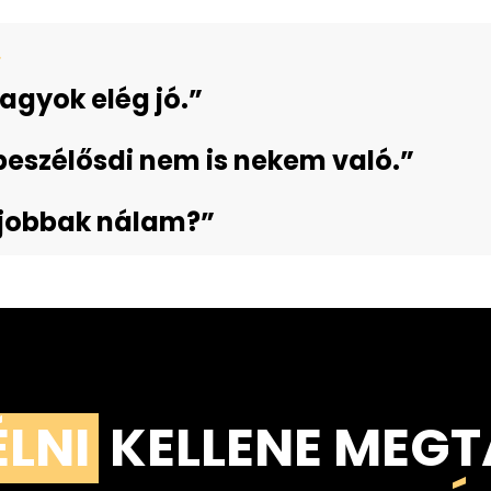
.
agyok elég jó.”
 beszélősdi nem is nekem való.”
 jobbak nálam?”
ÉLNI
KELLENE MEGT