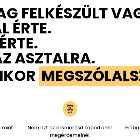
G FELKÉSZÜLT VA
 ÉRTE.
ÉRTE.
AZ ASZTALRA.
MIKOR
MEGSZÓLALSZ
 mint
Nem azt az elismerésd kapod amit
Hiába
megérdemelnél.