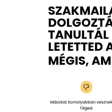
SZAKMAILA
DOLGOZTÁL
TANULTÁL 
LETETTED 
MÉGIS, A
Másokat komolyabban vesznek
Téged.