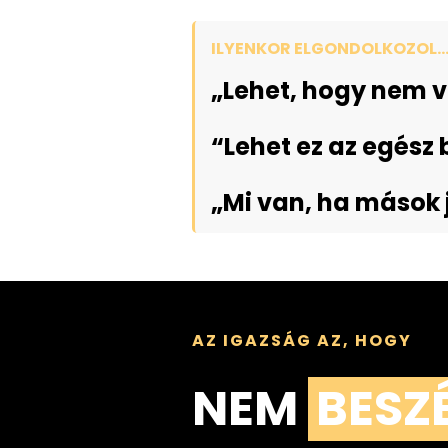
ILYENKOR ELGONDOLKOZOL..
„Lehet, hogy nem v
“Lehet ez az egész
„Mi van, ha mások
AZ IGAZSÁG AZ, HOGY
NEM
BESZ