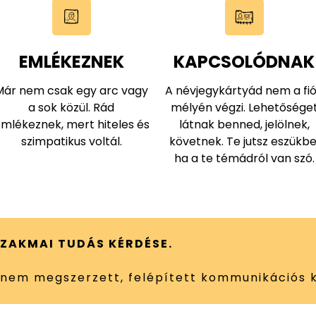
EMLÉKEZNEK
KAPCSOLÓDNAK
Már nem csak egy arc vagy
A névjegykártyád nem a fi
a sok közül. Rád
mélyén végzi. Lehetősége
mlékeznek, mert hiteles és
látnak benned, jelölnek,
szimpatikus voltál.
követnek. Te jutsz eszükbe
ha a te témádról van szó.
SZAKMAI TUDÁS KÉRDÉSE.
anem megszerzett, felépített kommunikációs 