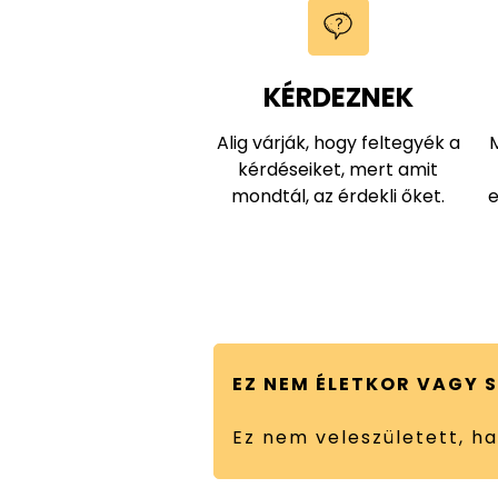
KÉRDEZNEK
Alig várják, hogy feltegyék a
kérdéseiket, mert amit
mondtál, az érdekli őket.
e
EZ NEM ÉLETKOR VAGY 
Ez nem veleszületett, h