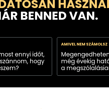
DATOSAN HASZNÁ
MÁR BENNED VAN.
AMIVEL NEM SZÁMOLSZ
ost ennyi időt,
Megengedhete
rászánnom, hogy
még évekig hat
sszem?
a megszólalási