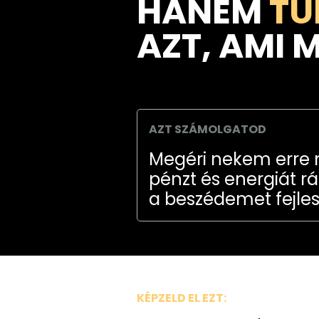
HANEM
TU
AZT, AMI 
AZT SZÁMOLGATOD
Megéri nekem erre m
pénzt és energiát 
a beszédemet fejle
KÉPZELD EL EZT: