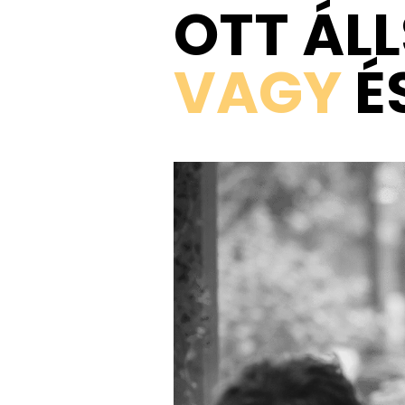
OTT ÁLL
VAGY
É