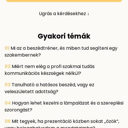
N
E
Ugrás a kérdésekhez
↓
K
SI
K
Gyakori témák
E
R
01
Mi az a beszédtréner, és miben tud segíteni egy
T
szakembernek?
Ö
02
Miért nem elég a profi szakmai tudás
R
kommunikációs készségek nélkül?
T
É
03
Tanulható a hatásos beszéd, vagy ez
N
veleszületett adottság?
E
T
04
Hogyan lehet kezelni a lámpalázat és a szereplési
E
szorongást?
K
05
Mit tegyek, ha prezentáció közben sokat „őzök”,