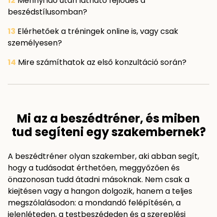
12
Mennyi idő után látható fejlődés a
beszédstílusomban?
13
Elérhetőek a tréningek online is, vagy csak
személyesen?
14
Mire számíthatok az első konzultáció során?
Mi az a beszédtréner, és miben
tud segíteni egy szakembernek?
A beszédtréner olyan szakember, aki abban segít,
hogy a tudásodat érthetően, meggyőzően és
önazonosan tudd átadni másoknak. Nem csak a
kiejtésen vagy a hangon dolgozik, hanem a teljes
megszólalásodon: a mondandó felépítésén, a
jelenléteden, a testbeszédeden és a szereplési