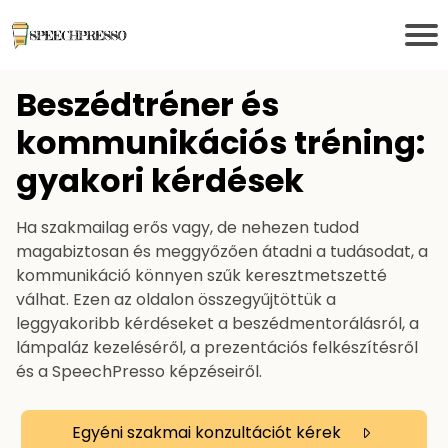
F
Ő
Beszédtréner és
O
kommunikációs tréning:
L
D
gyakori kérdések
A
L
Ha szakmailag erős vagy, de nehezen tudod
N
magabiztosan és meggyőzően átadni a tudásodat, a
E
kommunikáció könnyen szűk keresztmetszetté
K
válhat. Ezen az oldalon összegyűjtöttük a
E
leggyakoribb kérdéseket a beszédmentorálásról, a
D
lámpaláz kezeléséről, a prezentációs felkészítésről
C
és a SpeechPresso képzéseiről.
É
G
E
Egyéni szakmai konzultációt kérek
K