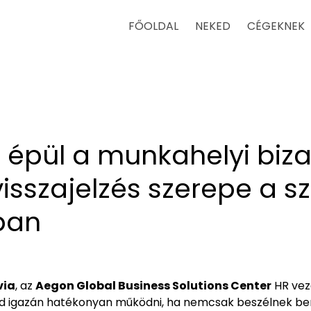
FŐOLDAL
NEKED
CÉGEKNEK
épül a munkahelyi biz
visszajelzés szerepe a s
ban
via
, az
Aegon Global Business Solutions Center
HR veze
ud igazán hatékonyan működni, ha nemcsak beszélnek 