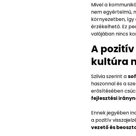
Mivel a kommunikác
nem egyértelmű, mi
környezetben, így
érzékelhető. Ez p
valójában nincs ko
A pozitív
kultúra 
Szilvia szerint a
sof
haszonnal és a szer
erősítésében csúcs
fejlesztési irány
Ennek jegyében ind
a pozitív visszaj
vezető és beoszto