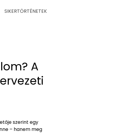
SIKERTÖRTÉNETEK
alom? A
zervezeti
tője szerint egy
benne – hanem meg