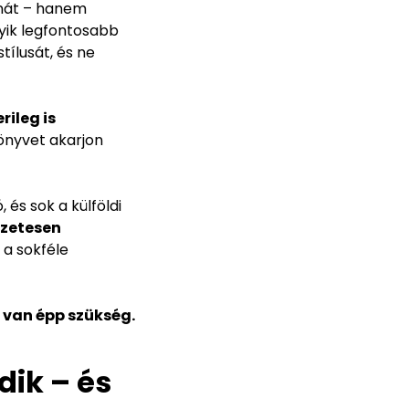
anát – hanem
egyik legfontosabb
tílusát, és ne
ileg is
könyvet akarjon
és sok a külföldi
zetesen
 a sokféle
e van épp szükség.
dik – és