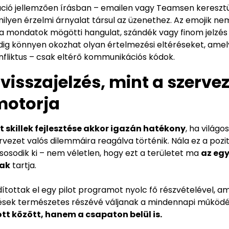
ió jellemzően írásban – emailen vagy Teamsen keresztül 
lyen érzelmi árnyalat társul az üzenethez. Az emojik ne
 a mondatok mögötti hangulat, szándék vagy finom jelzé
edig könnyen okozhat olyan értelmezési eltéréseket, ame
nfliktus – csak eltérő kommunikációs kódok.
 visszajelzés, mint a szervez
motorja
t skillek fejlesztése akkor igazán hatékony
, ha világos
vezet valós dilemmáira reagálva történik. Nála ez a pozit
osodik ki – nem véletlen, hogy ezt a területet ma
az egy
nak
tartja.
ítottak el egy pilot programot nyolc fő részvételével, am
elzések természetes részévé váljanak a mindennapi működ
tt között, hanem a csapaton belül is.