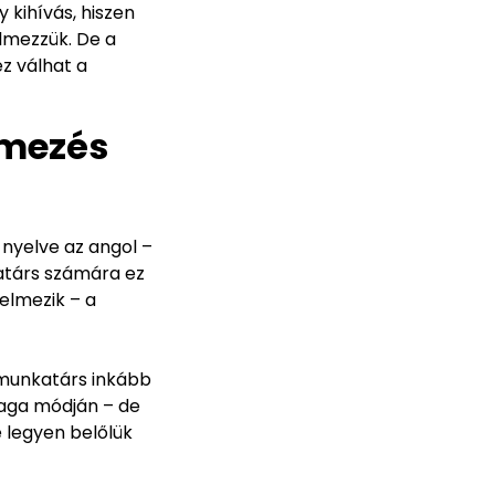
 kihívás, hiszen
lmezzük. De a
z válhat a
lmezés
nyelve az angol –
társ számára ez
elmezik – a
 munkatárs inkább
maga módján – de
 legyen belőlük