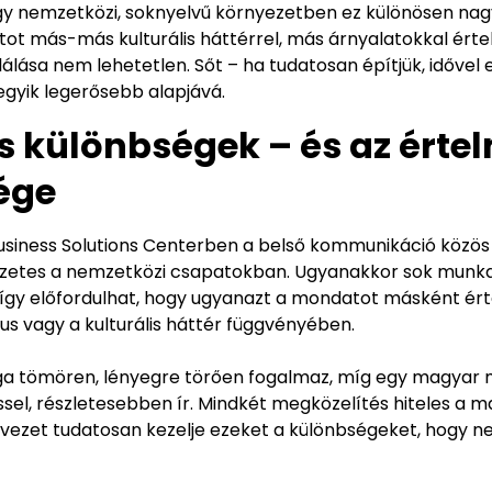
Egy nemzetközi, soknyelvű környezetben ez különösen nagy
ot más-más kulturális háttérrel, más árnyalatokkal érte
lása nem lehetetlen. Sőt – ha tudatosan építjük, idővel e
 egyik legerősebb alapjává.
is különbségek – és az érte
ége
usiness Solutions Centerben a belső kommunikáció közös 
zetes a nemzetközi csapatokban. Ugyanakkor sok munka
 így előfordulhat, hogy ugyanazt a mondatot másként ért
lus vagy a kulturális háttér függvényében.
éga tömören, lényegre törően fogalmaz, míg egy magyar
ssel, részletesebben ír. Mindkét megközelítés hiteles a 
rvezet tudatosan kezelje ezeket a különbségeket, hogy ne