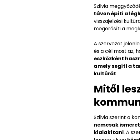
Szilvia meggyőződ
távon építi a lég
visszajelzési kultú
megerősíti a megl
A szervezet jelenle
és a cél most az, 
eszközként haszn
amely segíti a t
kultúrát
.
Mitől le
kommuni
Szilvia szerint a 
nemcsak ismeret
kialakítani
. A sz
hanem olyan
kiin