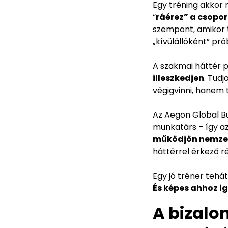
Egy tréning akkor
“
ráérez” a csoport
szempont, amikor t
„kívülállóként” pró
A szakmai háttér 
illeszkedjen
. Tudj
végigvinni, hanem 
Az Aegon Global Bu
munkatárs – így az
működjön nemzet
háttérrel érkező r
Egy jó tréner teh
És képes ahhoz ig
A bizalo