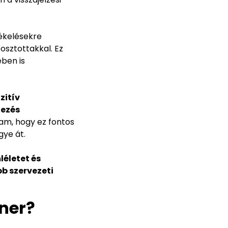
tékelésekre
osztottakkal. Ez
ben is
zitív
dezés
am, hogy ez fontos
gye át.
léletet és
b szervezeti
tner?