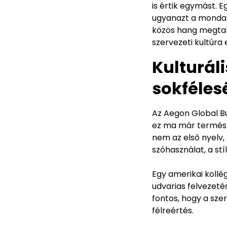
is értik egymást. 
ugyanazt a mondat
közös hang megtalá
szervezeti kultúra
Kulturál
sokféles
Az Aegon Global B
ez ma már termés
nem az első nyelv,
szóhasználat, a stí
Egy amerikai koll
udvarias felvezeté
fontos, hogy a sze
félreértés.