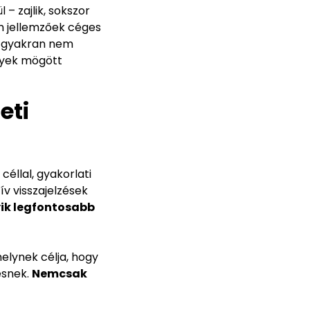
– zajlik, sokszor
m jellemzőek céges
s gyakran nem
lyek mögött
eti
 céllal, gyakorlati
ív visszajelzések
ik legfontosabb
elynek célja, hogy
ésnek.
Nemcsak