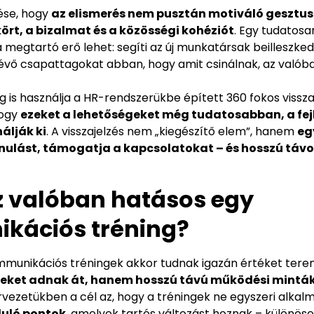
ése, hogy
az elismerés nem pusztán motiváló gesztu
kört, a bizalmat és a közösségi kohéziót
. Egy tudatos
ra megtartó erő lehet: segíti az új munkatársak beilleszked
évő csapattagokat abban, hogy amit csinálnak, az valóba
g is használja a HR-rendszerükbe épített 360 fokos vissza
hogy
ezeket a lehetőségeket még tudatosabban, a fej
álják ki
. A visszajelzés nem „kiegészítő elem”, hanem
eg
anulást, támogatja a kapcsolatokat – és hosszú távo
sz valóban hatásos egy
kációs tréning?
kommunikációs tréningek akkor tudnak igazán értéket tere
eket adnak át, hanem hosszú távú működési minták
ervezetükben a cél az, hogy a tréningek ne egyszeri alkal
duló pontok
, amelyek tartós változást hoznak – különösen