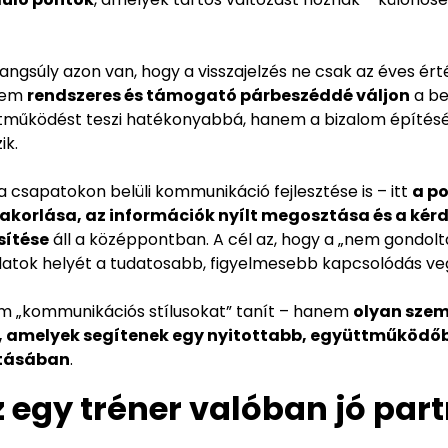
hangsúly azon van, hogy a visszajelzés ne csak az éves ér
anem
rendszeres és támogató párbeszéddé váljon
a be
működést teszi hatékonyabbá, hanem a bizalom építésé
ik.
a csapatokon belüli kommunikáció fejlesztése is – itt
a po
yakorlása, az információk nyílt megosztása és a kér
sítése
áll a középpontban. A cél az, hogy a „nem gondolt
datok helyét a tudatosabb, figyelmesebb kapcsolódás ve
em „kommunikációs stílusokat” tanít – hanem
olyan szem
el, amelyek segítenek egy nyitottabb, együttműködőb
ításában
.
z egy tréner valóban jó par