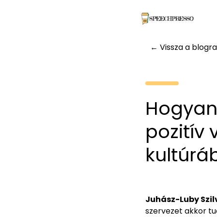
← Vissza a blogra
Hogyan 
pozitív 
kultúrá
Juhász-Luby Szil
szervezet akkor t