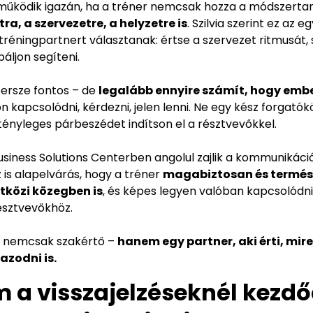
 működik igazán, ha a tréner nemcsak hozza a módszert
ra, a szervezetre, a helyzetre is
. Szilvia szerint ez az 
réningpartnert választanak: értse a szervezet ritmusát, s
báljon segíteni.
persze fontos – de
legalább ennyire számít, hogy ember
on kapcsolódni, kérdezni, jelen lenni. Ne egy kész forgató
tényleges párbeszédet indítson el a résztvevőkkel.
siness Solutions Centerben angolul zajlik a kommunikáció, 
 is alapelvárás, hogy a tréner
magabiztosan és termés
közi közegben is
, és képes legyen valóban kapcsolódni
észtvevőkhöz.
át nemcsak szakértő –
hanem egy partner, aki érti, mir
azodni is.
m a visszajelzéseknél kezdő