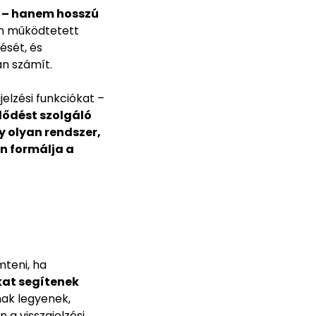
s – hanem hosszú
an működtetett
ését, és
n számít.
jelzési funkciókat –
lődést szolgáló
y olyan rendszer,
n formálja a
mteni, ha
at segítenek
mak legyenek,
 a visszajelzési