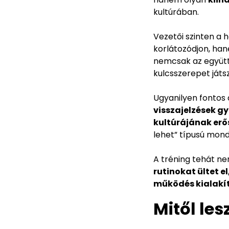
kultúrában.
Vezetői szinten a 
korlátozódjon, h
nemcsak az együtt
kulcsszerepet játsz
Ugyanilyen fontos 
visszajelzések g
kultúrájának erő
lehet” típusú mon
A tréning tehát n
rutinokat ültet 
működés kialak
Mitől les