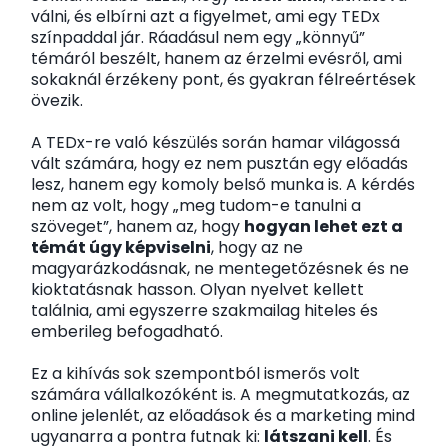
válni, és elbírni azt a figyelmet, ami egy TEDx
színpaddal jár. Ráadásul nem egy „könnyű”
témáról beszélt, hanem az érzelmi evésről, ami
sokaknál érzékeny pont, és gyakran félreértések
övezik.
A TEDx-re való készülés során hamar világossá
vált számára, hogy ez nem pusztán egy előadás
lesz, hanem egy komoly belső munka is. A kérdés
nem az volt, hogy „meg tudom-e tanulni a
szöveget”, hanem az, hogy
hogyan lehet ezt a
témát úgy képviselni
, hogy az ne
magyarázkodásnak, ne mentegetőzésnek és ne
kioktatásnak hasson. Olyan nyelvet kellett
találnia, ami egyszerre szakmailag hiteles és
emberileg befogadható.
Ez a kihívás sok szempontból ismerős volt
számára vállalkozóként is. A megmutatkozás, az
online jelenlét, az előadások és a marketing mind
ugyanarra a pontra futnak ki:
látszani kell
. És