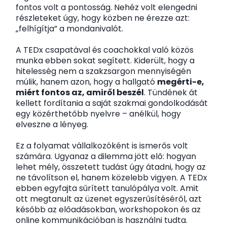
fontos volt a pontosság. Nehéz volt elengedni
részleteket úgy, hogy közben ne érezze azt:
„felhígítja” a mondanivalót.
A TEDx csapatával és coachokkal való közös
munka ebben sokat segített. Kiderült, hogy a
hitelesség nem a szakzsargon mennyiségén
múlik, hanem azon, hogy a hallgató
megérti-e,
miért fontos az, amiről beszél
. Tündének át
kellett fordítania a saját szakmai gondolkodását
egy közérthetőbb nyelvre – anélkül, hogy
elveszne a lényeg.
Ez a folyamat vállalkozóként is ismerős volt
számára. Ugyanaz a dilemma jött elő: hogyan
lehet mély, összetett tudást úgy átadni, hogy az
ne távolítson el, hanem közelebb vigyen. A TEDx
ebben egyfajta sűrített tanulópálya volt. Amit
ott megtanult az üzenet egyszerűsítéséről, azt
később az előadásokban, workshopokon és az
online kommunikációban is használni tudta.