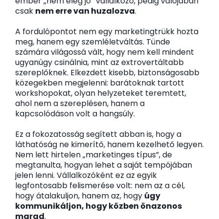
ember „nem elég jó” vállalkozó, pedig valójában
csak
nem erre van huzalozva
.
A fordulópontot nem egy marketingtrükk hozta
meg, hanem egy szemléletváltás. Tünde
számára világossá vált, hogy nem kell mindent
ugyanúgy csinálnia, mint az extrovertáltabb
szereplőknek. Elkezdett kisebb, biztonságosabb
közegekben megjelenni: barátoknak tartott
workshopokat, olyan helyzeteket teremtett,
ahol nem a szereplésen, hanem a
kapcsolódáson volt a hangsúly.
Ez a fokozatosság segített abban is, hogy a
láthatóság ne kimerítő, hanem kezelhető legyen.
Nem lett hirtelen „marketinges típus”, de
megtanulta, hogyan lehet a saját tempójában
jelen lenni. Vállalkozóként ez az egyik
legfontosabb felismerése volt: nem az a cél,
hogy átalakuljon, hanem az, hogy
úgy
kommunikáljon, hogy közben önazonos
marad
.