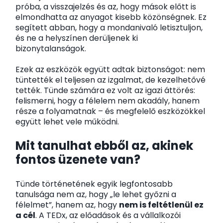
próba, a visszajelzés és az, hogy mások előtt is
elmondhatta az anyagot kisebb közönségnek. Ez
segített abban, hogy a mondanivaló letisztuljon,
és ne a helyszínen derüljenek ki
bizonytalanságok.
Ezek az eszközök együtt adtak biztonságot: nem
tüntették el teljesen az izgalmat, de kezelhetővé
tették. Tünde számára ez volt az igazi áttörés:
felismerni, hogy a félelem nem akadály, hanem
része a folyamatnak – és megfelelő eszközökkel
együtt lehet vele működni.
Mit tanulhat ebből az, akinek
fontos üzenete van?
Tünde történetének egyik legfontosabb
tanulsága nem az, hogy „le lehet győzni a
félelmet”, hanem az, hogy
nem is feltétlenül ez
a cél
. A TEDx, az előadások és a vállalkozói