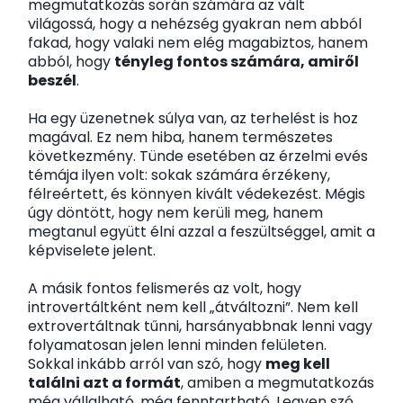
megmutatkozás során számára az vált
világossá, hogy a nehézség gyakran nem abból
fakad, hogy valaki nem elég magabiztos, hanem
abból, hogy
tényleg fontos számára, amiről
beszél
.
Ha egy üzenetnek súlya van, az terhelést is hoz
magával. Ez nem hiba, hanem természetes
következmény. Tünde esetében az érzelmi evés
témája ilyen volt: sokak számára érzékeny,
félreértett, és könnyen kivált védekezést. Mégis
úgy döntött, hogy nem kerüli meg, hanem
megtanul együtt élni azzal a feszültséggel, amit a
képviselete jelent.
A másik fontos felismerés az volt, hogy
introvertáltként nem kell „átváltozni”. Nem kell
extrovertáltnak tűnni, harsányabbnak lenni vagy
folyamatosan jelen lenni minden felületen.
Sokkal inkább arról van szó, hogy
meg kell
találni azt a formát
, amiben a megmutatkozás
még vállalható, még fenntartható. Legyen szó