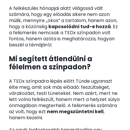
A felkészülés hónapjai alatt világossá vált
számára, hogy egy előadás sikere nem azon
múlik, mennyire „okos” a tartalom, hanem azon,
hogy a közönség
kapcsolódni tud-e hozzá
. Ez
a felismerés nemcsak a TEDx színpadon volt
fontos, hanem azóta is meghatározza, hogyan
beszél a témájáról.
Mi segített átlendülni a
félelmen a színpadon?
A TEDx színpadra lépés előtt Tünde ugyanazt
élte meg, amit sok más előadó: feszültséget,
várakozást, testi tüneteket. Nem azért, mert ne
lett volna felkészült, hanem mert a helyzet súlya
önmagában megterhelő. A felismerés számára
az volt, hogy ezt
nem megszüntetni kell
,
hanem kezelni.
Az egyik legfontosabb kapaszkodója egy