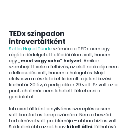
TEDx színpadon
introvertáltként
Szitás Hajnal Tünde
számára a TEDx nem egy
régóta dédelgetett előadói álom volt, hanem
egy
„most vagy soha” helyzet
. Amikor
szembejött vele a felhívás, az első reakciója nem
a lelkesedés volt, hanem a halogatás. Majd
elolvasva a részleteket kiderült: a jelentkezési
korhatár 30 év, ő pedig akkor 29 volt. Ez volt az a
pont, ahol már nem lehetett félretenni a
gondolatot.
Introvertáltként a nyilvános szereplés sosem
volt komfortos terep számára. Nem a beszéd
tartalmával volt problémája – abban biztos volt.
Sokkal inkább azzal, hogy
ki kell állni
, láthatóvá