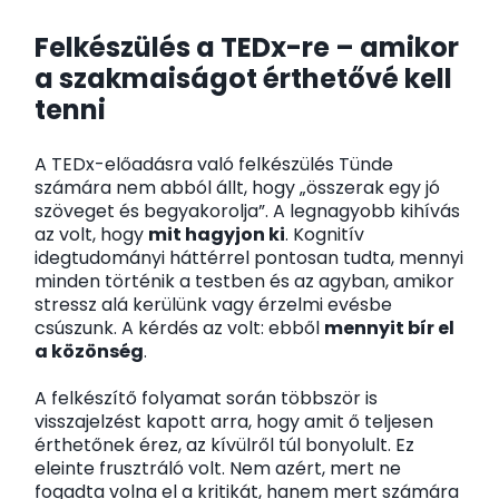
Felkészülés a TEDx-re – amikor
a szakmaiságot érthetővé kell
tenni
A TEDx-előadásra való felkészülés Tünde
számára nem abból állt, hogy „összerak egy jó
szöveget és begyakorolja”. A legnagyobb kihívás
az volt, hogy
mit hagyjon ki
. Kognitív
idegtudományi háttérrel pontosan tudta, mennyi
minden történik a testben és az agyban, amikor
stressz alá kerülünk vagy érzelmi evésbe
csúszunk. A kérdés az volt: ebből
mennyit bír el
a közönség
.
A felkészítő folyamat során többször is
visszajelzést kapott arra, hogy amit ő teljesen
érthetőnek érez, az kívülről túl bonyolult. Ez
eleinte frusztráló volt. Nem azért, mert ne
fogadta volna el a kritikát, hanem mert számára