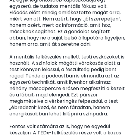
egyszerű, de tudatos mentális fókusz volt.
Előadás előtt mindig emlékeztette magát arra,
miért van ott. Nem azért, hogy „jól szerepeljen”,
hanem azért, mert az információ, amit hoz,
másoknak segíthet. Ez a gondolat segített
abban, hogy ne a saját belső állapotára figyeljen,
hanem arra, amit át szeretne adni.
A mentális felkészülés mellett testi eszközöket is
használt. A színfalak mögötti várakozás alatt a
test könnyen lelassul, a feszültség pedig bent
ragad. Tünde a podcastban is elmondta azt az
egyszerű technikát, amit ilyenkor alkalmaz:
néhány másodpercre erősen megfeszíti a kezeit
és a lábait, majd elengedi. Ezt párszor
megismételve a vérkeringés felpezsdül, a test
„ébredezni” kezd, és nem fáradtan, hanem
energikusabban lehet kilépni a színpadra.
Fontos volt számára az is, hogy ne egyedül
készüljön. A TEDx-felkészülés része volt a közös