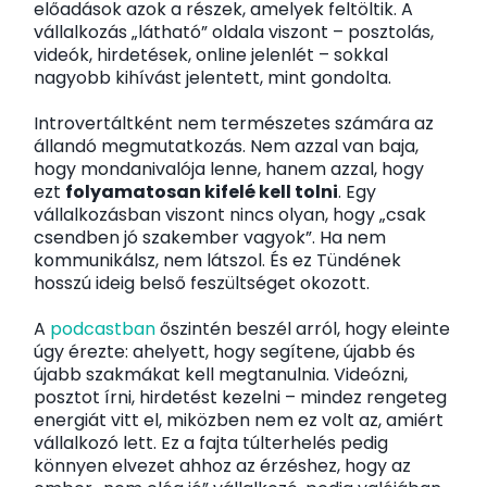
előadások azok a részek, amelyek feltöltik. A
vállalkozás „látható” oldala viszont – posztolás,
videók, hirdetések, online jelenlét – sokkal
nagyobb kihívást jelentett, mint gondolta.
Introvertáltként nem természetes számára az
állandó megmutatkozás. Nem azzal van baja,
hogy mondanivalója lenne, hanem azzal, hogy
ezt
folyamatosan kifelé kell tolni
. Egy
vállalkozásban viszont nincs olyan, hogy „csak
csendben jó szakember vagyok”. Ha nem
kommunikálsz, nem látszol. És ez Tündének
hosszú ideig belső feszültséget okozott.
A
podcastban
őszintén beszél arról, hogy eleinte
úgy érezte: ahelyett, hogy segítene, újabb és
újabb szakmákat kell megtanulnia. Videózni,
posztot írni, hirdetést kezelni – mindez rengeteg
energiát vitt el, miközben nem ez volt az, amiért
vállalkozó lett. Ez a fajta túlterhelés pedig
könnyen elvezet ahhoz az érzéshez, hogy az