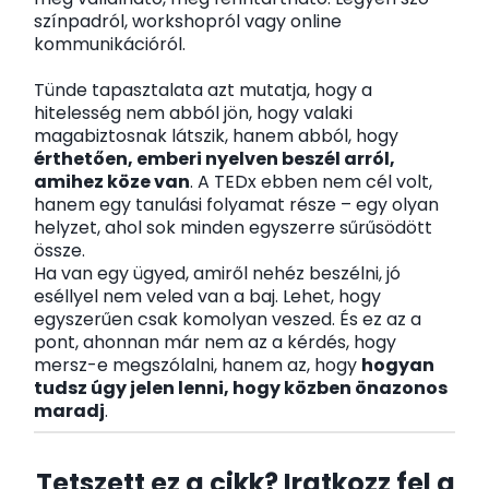
színpadról, workshopról vagy online
kommunikációról.
Tünde tapasztalata azt mutatja, hogy a
hitelesség nem abból jön, hogy valaki
magabiztosnak látszik, hanem abból, hogy
érthetően, emberi nyelven beszél arról,
amihez köze van
. A TEDx ebben nem cél volt,
hanem egy tanulási folyamat része – egy olyan
helyzet, ahol sok minden egyszerre sűrűsödött
össze.
Ha van egy ügyed, amiről nehéz beszélni, jó
eséllyel nem veled van a baj. Lehet, hogy
egyszerűen csak komolyan veszed. És ez az a
pont, ahonnan már nem az a kérdés, hogy
mersz-e megszólalni, hanem az, hogy
hogyan
tudsz úgy jelen lenni, hogy közben önazonos
maradj
.
Tetszett ez a cikk? Iratkozz fel a