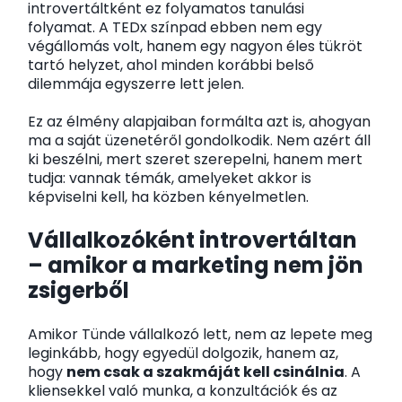
introvertáltként ez folyamatos tanulási
folyamat. A TEDx színpad ebben nem egy
végállomás volt, hanem egy nagyon éles tükröt
tartó helyzet, ahol minden korábbi belső
dilemmája egyszerre lett jelen.
Ez az élmény alapjaiban formálta azt is, ahogyan
ma a saját üzenetéről gondolkodik. Nem azért áll
ki beszélni, mert szeret szerepelni, hanem mert
tudja: vannak témák, amelyeket akkor is
képviselni kell, ha közben kényelmetlen.
Vállalkozóként introvertáltan
– amikor a marketing nem jön
zsigerből
Amikor Tünde vállalkozó lett, nem az lepete meg
leginkább, hogy egyedül dolgozik, hanem az,
hogy
nem csak a szakmáját kell csinálnia
. A
kliensekkel való munka, a konzultációk és az