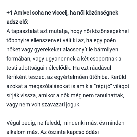
+1 Amivel soha ne viccelj, ha női közönségnek
adsz elő:
A tapasztalat azt mutatja, hogy női közönségeknél
többnyire ellenszenvet vált ki az, ha egy poén
nőket vagy gyerekeket alacsonyít le bármilyen
formában, vagy ugyanennek a két csoportnak a
testi adottságain élcelődik. Ha ezt ráadásul
férfiként teszed, az egyértelműen ütőhiba. Kerüld
azokat a megszólalásokat is amik a “régi jó” világot
sírják vissza, amikor a nők még nem tanulhattak,
vagy nem volt szavazati joguk.
Végül pedig, ne feledd, mindenki más, és minden
alkalom más. Az őszinte kapcsolódási