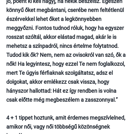
jó, poént ki kell hagyj, ha nekik beszélsz. Egészen
könnyű őket megbántani, cserébe nem feltétlenül
észérvekkel lehet őket a legkönnyebben
meggyőzni. Fontos tudnod róluk, hogy ha egyszer
rosszat szóltál, akkor elástad magad, akár le is
mehetsz a színpadról, nincs értelme folytatnod.
Tudod kik ők? Nem, nem az ovisokról van szó, ők a
nők! Ha legyintesz, hogy ezzel Te nem foglalkozol,
mert Te úgyis férfiaknak szolgáltatsz, adsz el
dolgokat, akkor emlékezz csak vissza, hogy
hányszor hallottad: Hát ez így rendben is volna
csak előtte még megbeszélem a zasszonnyal.”
4 + 1 tippet hoztunk, amit érdemes megszívlelned,
amikor női, vagy női többségű közönségnek