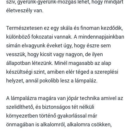
szív, gyerünk-gyerünk-mozgás lehet, hogy mindjárt
életveszély van.
Természetesen ez egy skála és finoman kezdődik,
különböző fokozatai vannak. A mindennapjainkban
simán elvagyunk éveket úgy, hogy észre sem
vesszük, hogy kicsit vagy nagyon, de ilyen
állapotban létezünk. Minél magasabb az alap
készültségi szint, amiben elér téged a szereplési
helyzet, annál pokolibb lesz a lámpaláz.
A lámpalázra magára van jópár technika amivel az
szelidíthető, és biztonságos tét nélküli
környezetben történő gyakorlással már
önmagában is alkalomról, alkalomra csökken,