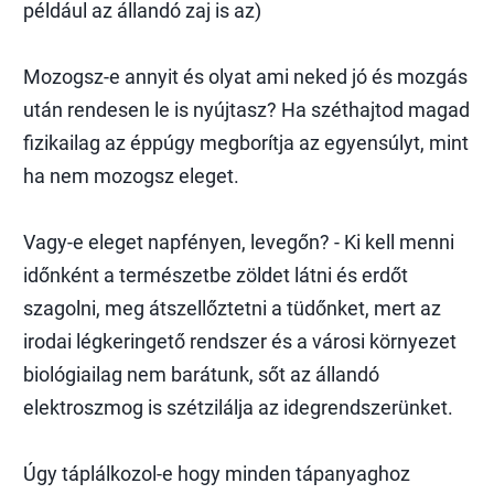
például az állandó zaj is az)
Mozogsz-e annyit és olyat ami neked jó és mozgás
után rendesen le is nyújtasz? Ha széthajtod magad
fizikailag az éppúgy megborítja az egyensúlyt, mint
ha nem mozogsz eleget.
Vagy-e eleget napfényen, levegőn? - Ki kell menni
időnként a természetbe zöldet látni és erdőt
szagolni, meg átszellőztetni a tüdőnket, mert az
irodai légkeringető rendszer és a városi környezet
biológiailag nem barátunk, sőt az állandó
elektroszmog is szétzilálja az idegrendszerünket.
Úgy táplálkozol-e hogy minden tápanyaghoz