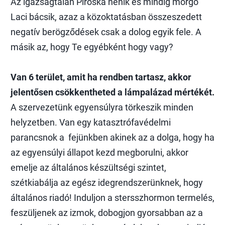
Az igazságtalan Piroska nénik és mindig morgó
Laci bácsik, azaz a közoktatásban összeszedett
negatív berögződések csak a dolog egyik fele. A
másik az, hogy Te egyébként hogy vagy?
Van 6 terület, amit ha rendben tartasz, akkor
jelentősen csökkentheted a lámpalázad mértékét.
A szervezetünk egyensúlyra törkeszik minden
helyzetben. Van egy katasztrófavédelmi
parancsnok a fejünkben akinek az a dolga, hogy ha
az egyensúlyi állapot kezd megborulni, akkor
emelje az általános készültségi szintet,
szétkiabálja az egész idegrendszerünknek, hogy
általános riadó! Induljon a stersszhormon termelés,
feszüljenek az izmok, dobogjon gyorsabban az a