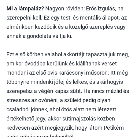
Mi a lámpaláz?
Nagyon röviden: Erős izgulás, ha
szerepelni kell. Ez egy testi és mentális állapot, az
elménkben kezdődik és a közelgő szereplés vagy
annak a gondolata váltja ki.
Ezt első körben valahol akkortájt tapasztaljuk meg,
amikor óvodába kerülünk és kiállítanak verset
mondani az első ovis karácsonyi műsoron. Itt még
többnyire mindenki jófej és lelkes, és akárhogyis
szerepelsz a végén kapsz sütit. Ha nincs mázlid és
stresszes az ovónéni, a szüleid pedig olyan
családból jönnek, ahol ötös alatt nem létezett
értékelhető jegy, akkor sütimajszolás közben
kedvesen azért megjegyzik, hogy látom Petikém
azért néhányszor belesültél.