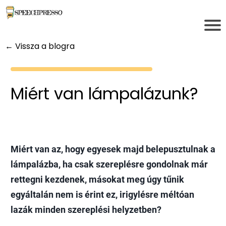
← Vissza a blogra
Miért van lámpalázunk?
Miért van az, hogy egyesek majd belepusztulnak a
lámpalázba, ha csak szereplésre gondolnak már
rettegni kezdenek, másokat meg úgy tűnik
egyáltalán nem is érint ez, irigylésre méltóan
lazák minden szereplési helyzetben?