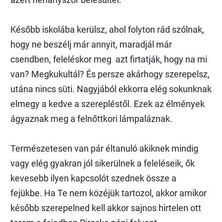
Később iskolába kerülsz, ahol folyton rád szólnak,
hogy ne beszélj már annyit, maradjál már
csendben, feleléskor meg azt firtatják, hogy na mi
van? Megkukultál? És persze akárhogy szerepelsz,
utána nincs süti. Nagyjából ekkorra elég sokunknak
elmegy a kedve a szerepléstől. Ezek az élmények
ágyaznak meg a felnőttkori lámpaláznak.
Természetesen van pár éltanuló akiknek mindig
vagy elég gyakran jól sikerülnek a feleléseik, ők
kevesebb ilyen kapcsolót szednek össze a
fejükbe. Ha Te nem közéjük tartozol, akkor amikor
később szerepelned kell akkor sajnos hirtelen ott