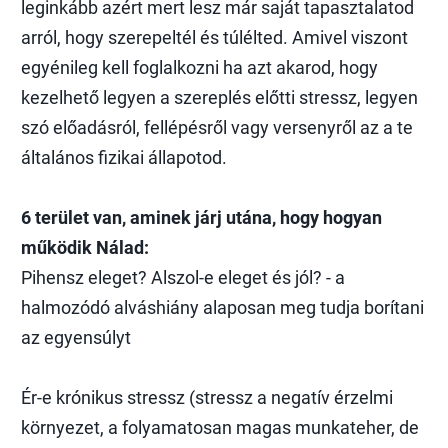
leginkább azért mert lesz már saját tapasztalatod
arról, hogy szerepeltél és túlélted. Amivel viszont
egyénileg kell foglalkozni ha azt akarod, hogy
kezelhető legyen a szereplés előtti stressz, legyen
szó előadásról, fellépésről vagy versenyről az a te
általános fizikai állapotod.
6 terület van, aminek járj utána, hogy hogyan
működik Nálad:
Pihensz eleget? Alszol-e eleget és jól? - a
halmozódó alváshiány alaposan meg tudja borítani
az egyensúlyt
Ér-e krónikus stressz (stressz a negatív érzelmi
környezet, a folyamatosan magas munkateher, de