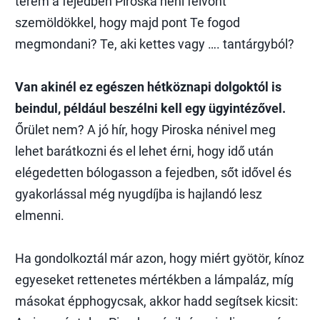
terem a fejedben Piroska néni felvont
szemöldökkel, hogy majd pont Te fogod
megmondani? Te, aki kettes vagy …. tantárgyból?
Van akinél ez egészen hétköznapi dolgoktól is
beindul, például beszélni kell egy ügyintézővel.
Őrület nem? A jó hír, hogy Piroska nénivel meg
lehet barátkozni és el lehet érni, hogy idő után
elégedetten bólogasson a fejedben, sőt idővel és
gyakorlással még nyugdíjba is hajlandó lesz
elmenni.
Ha gondolkoztál már azon, hogy miért gyötör, kínoz
egyeseket rettenetes mértékben a lámpaláz, míg
másokat épphogycsak, akkor hadd segítsek kicsit: