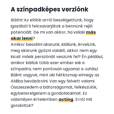
A színpadképes verziónk
Bálint:
Az előbb arról beszélgettünk, hogy
igazából ti felcsavarjátok a bennünk rejlő
potenciált. De mi van akkor, ha valaki
más
akar lenni
?
Amikor beszélni akarunk, kiállunk, érvelünk,
meg akarunk győzni valakit, akkor nem egy
kicsit másik perszónát veszünk fel? Én például,
amikor kiállok több ezer ember elé a
színpadra, nem pontosan ugyanaz a Juhász
Bálint vagyok, mint aki hétköznap elmegy az
Aldiba bevásárolni. Van egy felvett valami.
Összeszedem a bátorságomat, felkészülök,
egybeterelgetem a gondolataimat. Ez
valamilyen értelemben
acting
. Erről mit
gondoltok?