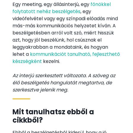
Egy meeting, egy állásinterjú, egy
főnökkel
folytatott nehéz beszélgetés
, egy
videófelvétel vagy egy színpadi előadás mind
más-más kommunikációs helyzetet kíván. A
beszélgetésben arról volt szó, miért hisszük
azt, hogy jól beszélünk, hol csúsznak el
leggyakrabban a mondataink, és hogyan
lehet a
kommunikációt tanulható, fejleszthető
készségként
kezelni.
Az interjú szerkesztett változata. A szöveg az
élő beszélgetés hangulatát megtartva, de
szerkesztve jelenik meg.
Mit tanulhatsz ebből a
cikkből?
Ebből a beszélgetésből kiderül, hogy a jó