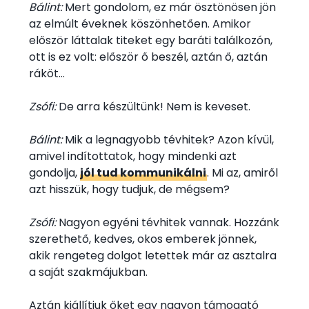
Bálint:
Mert gondolom, ez már ösztönösen jön
az elmúlt éveknek köszönhetően. Amikor
először láttalak titeket egy baráti találkozón,
ott is ez volt: először ő beszél, aztán ő, aztán
ráköt…
Zsófi:
De arra készültünk! Nem is keveset.
Bálint:
Mik a legnagyobb tévhitek? Azon kívül,
amivel indítottatok, hogy mindenki azt
gondolja,
jól tud kommunikálni
. Mi az, amiről
azt hisszük, hogy tudjuk, de mégsem?
Zsófi:
Nagyon egyéni tévhitek vannak. Hozzánk
szerethető, kedves, okos emberek jönnek,
akik rengeteg dolgot letettek már az asztalra
a saját szakmájukban.
Aztán kiállítjuk őket egy nagyon támogató