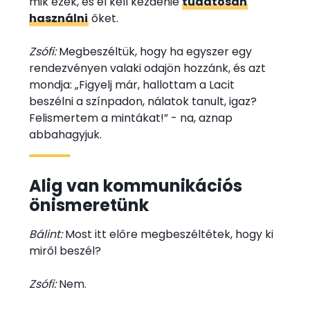
mik ezek, és el kell kezdenie
tudatosan
használni
őket.
Zsófi:
Megbeszéltük, hogy ha egyszer egy
rendezvényen valaki odajön hozzánk, és azt
mondja: „Figyelj már, hallottam a Lacit
beszélni a színpadon, nálatok tanult, igaz?
Felismertem a mintákat!” - na, aznap
abbahagyjuk.
Alig van kommunikációs
önismeretünk
Bálint:
Most itt előre megbeszéltétek, hogy ki
miről beszél?
Zsófi:
Nem.