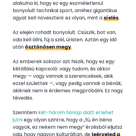
alakulna ki, hogy ez egy eszméletlenül
bonyolult technikai sport, amihez gigantikus
agyat kell növeszteni: ez olyan, mint a
síelés
.
Az elején rohadt bonyolult. Csúszik, bot van,
oda kell állni, fúj a szél, úristen. Aztán egy idő
után
ösztönösen megy
.
Az emberek sokszor azt hiszik, hogy ez egy
kétállású kapcsoló: vagy tudom, és akkor
megy — vagy vannak a szerencsések, akik
ezzel születtek —, vagy pedig vannak a bénák,
akiknek nem is érdemes megpróbálni. Ez nagy
tévedés.
Szerintem
két-három hónap alatt el lehet
jutni
egy olyan szintre, hogy a „fú, én béna
vagyok, ez nekem nem megy” érzésből eljutsz
oda, hogy nagyon kulturáltan, de
leérveled a