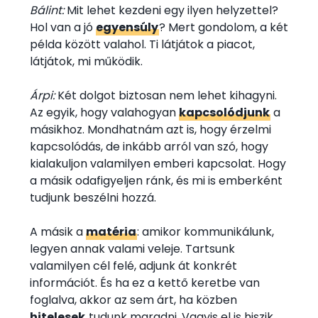
Bálint:
Mit lehet kezdeni egy ilyen helyzettel?
Hol van a jó
egyensúly
? Mert gondolom, a két
példa között valahol. Ti látjátok a piacot,
látjátok, mi működik.
Árpi:
Két dolgot biztosan nem lehet kihagyni.
Az egyik, hogy valahogyan
kapcsolódjunk
a
másikhoz. Mondhatnám azt is, hogy érzelmi
kapcsolódás, de inkább arról van szó, hogy
kialakuljon valamilyen emberi kapcsolat. Hogy
a másik odafigyeljen ránk, és mi is emberként
tudjunk beszélni hozzá.
A másik a
matéria
: amikor kommunikálunk,
legyen annak valami veleje. Tartsunk
valamilyen cél felé, adjunk át konkrét
információt. És ha ez a kettő keretbe van
foglalva, akkor az sem árt, ha közben
hitelesek
tudunk maradni. Vagyis el is hiszik