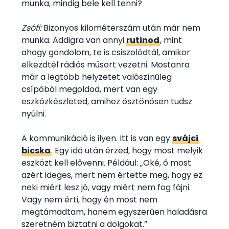
munka, mindig bele kell tenni?
Zsófi:
Bizonyos kilométerszám után már nem
munka. Addigra van annyi
rutinod
, mint
ahogy gondolom, te is csiszolódtál, amikor
elkezdtél rádiós műsort vezetni. Mostanra
már a legtöbb helyzetet valószínűleg
csípőből megoldod, mert van egy
eszközkészleted, amihez ösztönösen tudsz
nyúlni.
A kommunikáció is ilyen. Itt is van egy
svájci
bicska
. Egy idő után érzed, hogy most melyik
eszközt kell elővenni. Például: „Oké, ő most
azért ideges, mert nem értette meg, hogy ez
neki miért lesz jó, vagy miért nem fog fájni.
Vagy nem érti, hogy én most nem
megtámadtam, hanem egyszerűen haladásra
szeretném biztatni a dolgokat.”