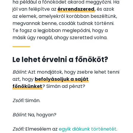
ha például a főnöködet akarod meggyőzni. Ha
jól van felépítve az
érvrendszered
, és azok
az elemek, amelyekről korábban beszéltünk,
megvannak benne, csodák tudnak történni.
Te fogsz a legjobban meglepődni, hogy a
másik úgy reagál, ahogy szeretted volna.
Le lehet érvelni a főnököt?
Bálint:
Azt mondjátok, hogy zsebre lehet tenni
azt, hogy
befolyásoljuk a saját
főnökünket
? Simán ad pénzt?
Zsófi:
Simán.
Bálint:
Na, hogyan?
Zsófi:
Elmesélem az
egyik diákunk történetét
.