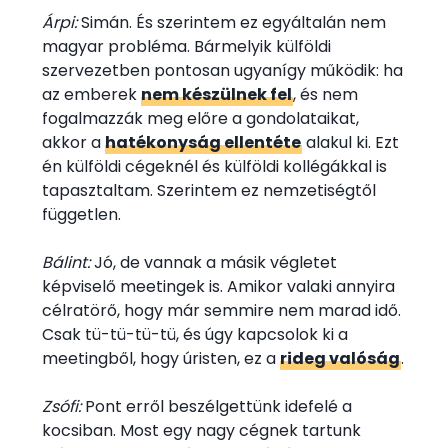
Árpi:
Simán. És szerintem ez egyáltalán nem
magyar probléma. Bármelyik külföldi
szervezetben pontosan ugyanígy működik: ha
az emberek
nem készülnek fel
, és nem
fogalmazzák meg előre a gondolataikat,
akkor a
hatékonyság ellentéte
alakul ki. Ezt
én külföldi cégeknél és külföldi kollégákkal is
tapasztaltam. Szerintem ez nemzetiségtől
független.
Bálint:
Jó, de vannak a másik végletet
képviselő meetingek is. Amikor valaki annyira
célratörő, hogy már semmire nem marad idő.
Csak tü-tü-tü-tü, és úgy kapcsolok ki a
meetingből, hogy úristen, ez a
rideg valóság
.
Zsófi:
Pont erről beszélgettünk idefelé a
kocsiban. Most egy nagy cégnek tartunk