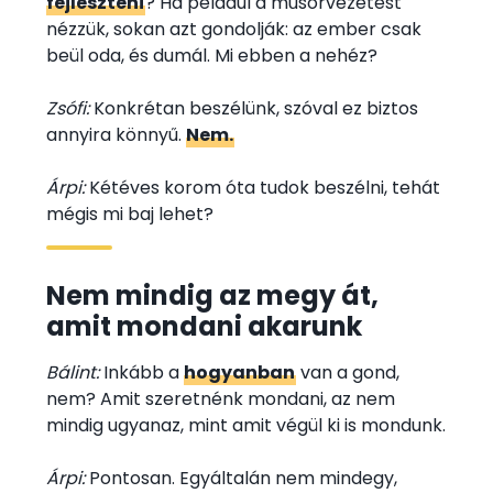
fejleszteni
? Ha például a műsorvezetést
nézzük, sokan azt gondolják: az ember csak
beül oda, és dumál. Mi ebben a nehéz?
Zsófi:
Konkrétan beszélünk, szóval ez biztos
annyira könnyű.
Nem.
Árpi:
Kétéves korom óta tudok beszélni, tehát
mégis mi baj lehet?
Nem mindig az megy át,
amit mondani akarunk
Bálint:
Inkább a
hogyanban
van a gond,
nem? Amit szeretnénk mondani, az nem
mindig ugyanaz, mint amit végül ki is mondunk.
Árpi:
Pontosan. Egyáltalán nem mindegy,