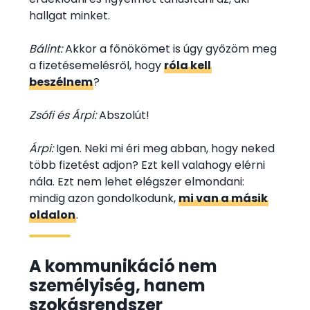
hallgat minket.
Bálint:
Akkor a főnökömet is úgy győzöm meg
a fizetésemelésről, hogy
róla kell
beszélnem
?
Zsófi és Árpi:
Abszolút!
Árpi:
Igen. Neki mi éri meg abban, hogy neked
több fizetést adjon? Ezt kell valahogy elérni
nála. Ezt nem lehet elégszer elmondani:
mindig azon gondolkodunk,
mi van a másik
oldalon
.
A kommunikáció nem
személyiség, hanem
szokásrendszer