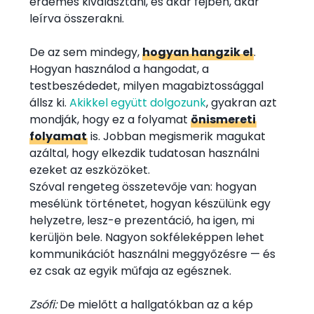
érdemes kiválasztani, és akár fejben, akár
leírva összerakni.
De az sem mindegy,
hogyan hangzik el
.
Hogyan használod a hangodat, a
testbeszédedet, milyen magabiztossággal
állsz ki.
Akikkel együtt dolgozunk
, gyakran azt
mondják, hogy ez a folyamat
önismereti
folyamat
is. Jobban megismerik magukat
azáltal, hogy elkezdik tudatosan használni
ezeket az eszközöket.
Szóval rengeteg összetevője van: hogyan
mesélünk történetet, hogyan készülünk egy
helyzetre, lesz-e prezentáció, ha igen, mi
kerüljön bele. Nagyon sokféleképpen lehet
kommunikációt használni meggyőzésre — és
ez csak az egyik műfaja az egésznek.
Zsófi:
De mielőtt a hallgatókban az a kép