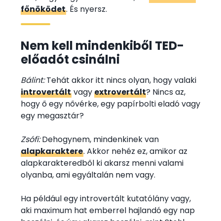
főnöködet
. És nyersz.
Nem kell mindenkiből TED-
előadót csinálni
Bálint:
Tehát akkor itt nincs olyan, hogy valaki
introvertált
vagy
extrovertált
? Nincs az,
hogy ő egy nővérke, egy papírbolti eladó vagy
egy megasztár?
Zsófi:
Dehogynem, mindenkinek van
alapkaraktere
. Akkor nehéz ez, amikor az
alapkarakteredből ki akarsz menni valami
olyanba, ami egyáltalán nem vagy.
Ha például egy introvertált kutatólány vagy,
aki maximum hat emberrel hajlandó egy nap