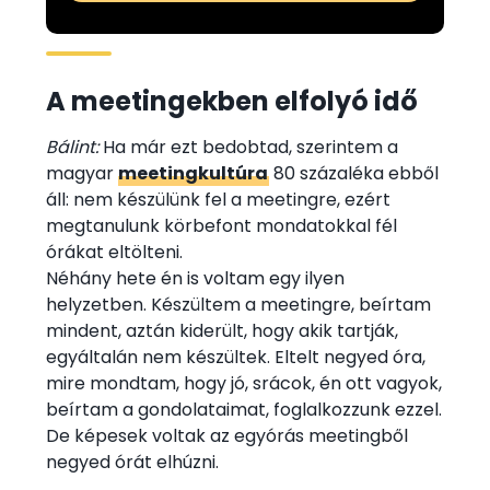
A meetingekben elfolyó idő
Bálint:
Ha már ezt bedobtad, szerintem a
magyar
meetingkultúra
80 százaléka ebből
áll: nem készülünk fel a meetingre, ezért
megtanulunk körbefont mondatokkal fél
órákat eltölteni.
Néhány hete én is voltam egy ilyen
helyzetben. Készültem a meetingre, beírtam
mindent, aztán kiderült, hogy akik tartják,
egyáltalán nem készültek. Eltelt negyed óra,
mire mondtam, hogy jó, srácok, én ott vagyok,
beírtam a gondolataimat, foglalkozzunk ezzel.
De képesek voltak az egyórás meetingből
negyed órát elhúzni.