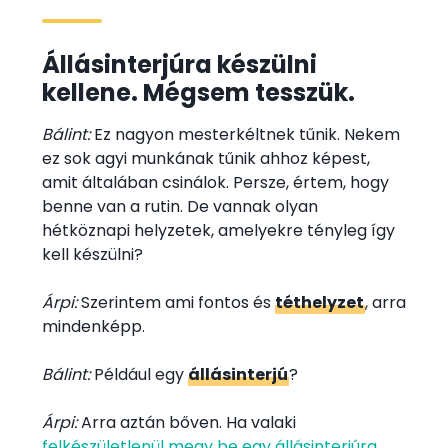
Állásinterjúra készülni
kellene. Mégsem tesszük.
Bálint:
Ez nagyon mesterkéltnek tűnik. Nekem
ez sok agyi munkának tűnik ahhoz képest,
amit általában csinálok. Persze, értem, hogy
benne van a rutin. De vannak olyan
hétköznapi helyzetek, amelyekre tényleg így
kell készülni?
Árpi:
Szerintem ami fontos és
téthelyzet
, arra
mindenképp.
Bálint:
Például egy
állásinterjú
?
Árpi:
Arra aztán bőven. Ha valaki
felkészületlenül megy be egy állásinterjúra
,