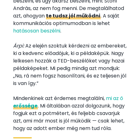
beszélni, és úgy akarsz beszélni, mint Stohl
András, az nem fog menni. De megtalálhatod
azt, ahogyan
te tudsz jól működni
. A saját
kommunikációs optimumodban is lehet
hatásosan beszélni
.
Árpi:
Az elején szoktuk kérdezni az embereket,
ki a kedvenc előadójuk, ki a példaképük. Nagy
lelkesen hozzák a TED-beszélőket vagy hazai
példaképeket. Mi pedig mindig azt mondjuk:
„Na, rá nem fogsz hasonlítani, és ez teljesen jól
is van így.”
Mindenkinek azt érdemes megtalálni,
mi az ő
erőssége
. Mi általában azzal dolgozunk, hogy
fogjuk ezt a potmétert, és feljebb csavarjuk
azt, ami már most is jól működik — csak lehet,
hogy az adott ember még nem tud róla.