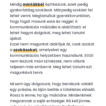
Mindig
mintákból
építkezünk, ezek pedig
gyakorlatilag szokások. Márpedig szokást fel
lehet venni. Megtanultuk gyerekkorunkban,
hogy fogat mosunk este és reggel. A
kommunikációs működés is alakítható: el
lehet hagyni dolgokat, meg lehet tanulni
újakat.
Ezzel nem magunkat alakítjuk át, csak azokat
a
szokásokat
, amelyeket egy
kommunikációs helyzetben használunk. Ettől
nem leszünk művi színészek, nem válunk
teljesen más emberré. Meg lehet tanulni ezt
magunkévá tenni.
Mi sem úgy dolgozunk, hogy berakunk valakit
egy présbe, és kijön belőle a tökéletes előadó.
Rossz is lenne, ha így működne. Mindenkinek
megvannak a saját erősségei. Rá kell jönnie,