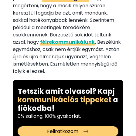
megérteni, hogy a másik milyen szűrőn
keresztül fogadja be azt, amit mondunk,
sokkal hatékonyabbak lennénk. Szerintem
például a meetingek töredékére
csökkennének. Borzasztó sok időt töltünk
azzal, hogy
félrekommunikálunk
. Beszélünk
egymáshoz, csak nem értjük egymást. Aztán
újra és újra elmondjuk ugyanazt, végtelen
ismétlésekben. Eszméletlen mennyiségű idő
folyik el ezzel.
Tetszik amit olvasol? Kapj
kommunikációs tippeket
a
fiókodba!
0% sallang, 100% gyakorlat.
Feliratkozom