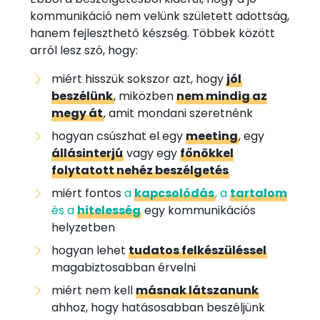
kommunikáció nem velünk született adottság,
hanem fejleszthető készség. Többek között
arról lesz szó, hogy:
miért hisszük sokszor azt, hogy
jól
beszélünk
, miközben
nem mindig az
megy át
, amit mondani szeretnénk
hogyan csúszhat el egy
meeting
, egy
állásinterjú
vagy egy
főnökkel
folytatott nehéz beszélgetés
miért fontos
a
kapcsolódás
, a
tartalom
és a
hitelesség
egy kommunikációs
helyzetben
hogyan lehet
tudatos felkészüléssel
magabiztosabban érvelni
miért nem kell
másnak látszanunk
ahhoz, hogy hatásosabban beszéljünk