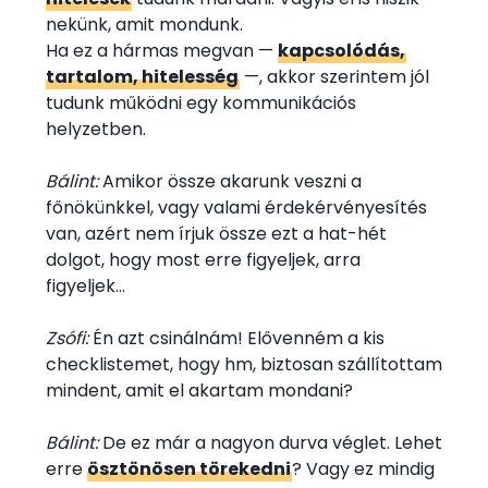
nekünk, amit mondunk.
Ha ez a hármas megvan —
kapcsolódás,
tartalom, hitelesség
—, akkor szerintem jól
tudunk működni egy kommunikációs
helyzetben.
Bálint:
Amikor össze akarunk veszni a
főnökünkkel, vagy valami érdekérvényesítés
van, azért nem írjuk össze ezt a hat-hét
dolgot, hogy most erre figyeljek, arra
figyeljek…
Zsófi:
Én azt csinálnám! Elővenném a kis
checklistemet, hogy hm, biztosan szállítottam
mindent, amit el akartam mondani?
Bálint:
De ez már a nagyon durva véglet. Lehet
erre
ösztönösen törekedni
? Vagy ez mindig