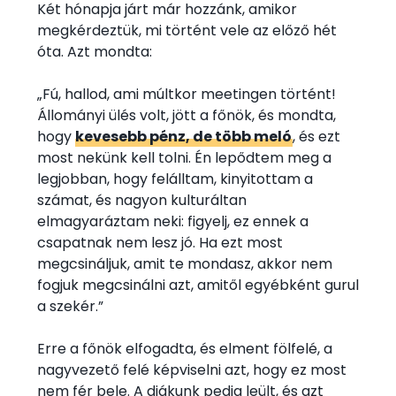
Két hónapja járt már hozzánk, amikor
megkérdeztük, mi történt vele az előző hét
óta. Azt mondta:
„Fú, hallod, ami múltkor meetingen történt!
Állományi ülés volt, jött a főnök, és mondta,
hogy
kevesebb pénz, de több meló
, és ezt
most nekünk kell tolni. Én lepődtem meg a
legjobban, hogy felálltam, kinyitottam a
számat, és nagyon kulturáltan
elmagyaráztam neki: figyelj, ez ennek a
csapatnak nem lesz jó. Ha ezt most
megcsináljuk, amit te mondasz, akkor nem
fogjuk megcsinálni azt, amitől egyébként gurul
a szekér.”
Erre a főnök elfogadta, és elment fölfelé, a
nagyvezető felé képviselni azt, hogy ez most
nem fér bele. A diákunk pedig leült, és azt