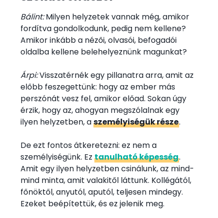
Bálint:
Milyen helyzetek vannak még, amikor
fordítva gondolkodunk, pedig nem kellene?
Amikor inkább a nézői, olvasói, befogadói
oldalba kellene belehelyeznünk magunkat?
Árpi:
Visszatérnék egy pillanatra arra, amit az
előbb feszegettünk: hogy az ember más
perszónát vesz fel, amikor előad. Sokan úgy
érzik, hogy az, ahogyan megszólalnak egy
ilyen helyzetben, a
személyiségük része
.
De ezt fontos átkeretezni: ez nem a
személyiségünk. Ez
tanulható képesség
.
Amit egy ilyen helyzetben csinálunk, az mind-
mind minta, amit valakitől láttunk. Kollégától,
főnöktől, anyutól, aputól, teljesen mindegy.
Ezeket beépítettük, és ez jelenik meg.