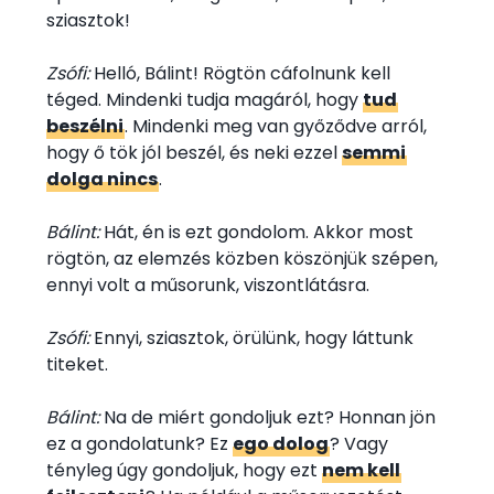
sziasztok!
Zsófi:
Helló, Bálint! Rögtön cáfolnunk kell
téged. Mindenki tudja magáról, hogy
tud
beszélni
. Mindenki meg van győződve arról,
hogy ő tök jól beszél, és neki ezzel
semmi
dolga nincs
.
Bálint:
Hát, én is ezt gondolom. Akkor most
rögtön, az elemzés közben köszönjük szépen,
ennyi volt a műsorunk, viszontlátásra.
Zsófi:
Ennyi, sziasztok, örülünk, hogy láttunk
titeket.
Bálint:
Na de miért gondoljuk ezt? Honnan jön
ez a gondolatunk? Ez
ego dolog
? Vagy
tényleg úgy gondoljuk, hogy ezt
nem kell