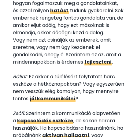
hogyan fogalmazzuk meg a gondolatainkat,
és azzal milyen
hatást
tudunk gyakorolni. Sok
embernek rengeteg fontos gondolata van, de
amikor eljut odáig, hogy ezt másoknak is
elmondja, akkor döcögni kezd a dolog.
Vagy nem azt csinálják az emberek, amit
szeretne, vagy nem úgy kezdenek el
gondolkodni, ahogy ő. Szerintem ez az, amit a
mindennapokban is érdemes
fejleszteni
.
Bálint:
Ez akkor a túlélésért folytatott harc
eszköze a hétköznapokban? Vagy egyszerűen
nem vesszük elég komolyan, hogy mennyire
fontos
jól kommunikálni
?
Zsófi:
Szerintem a kommunikáció alapvetően
a
kapcsolódás eszköze
, de sokan harcra
használják. Ha kapcsolódásra használnánk, ha
próbálnánk
aktívan hallgatni
, vagy