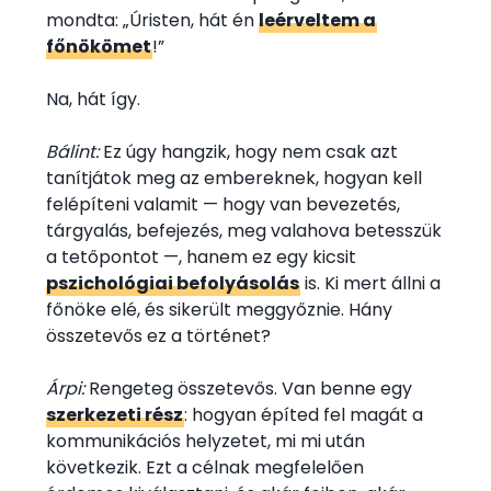
mondta: „Úristen, hát én
leérveltem a
főnökömet
!”
Na, hát így.
Bálint:
Ez úgy hangzik, hogy nem csak azt
tanítjátok meg az embereknek, hogyan kell
felépíteni valamit — hogy van bevezetés,
tárgyalás, befejezés, meg valahova betesszük
a tetőpontot —, hanem ez egy kicsit
pszichológiai befolyásolás
is. Ki mert állni a
főnöke elé, és sikerült meggyőznie. Hány
összetevős ez a történet?
Árpi:
Rengeteg összetevős. Van benne egy
szerkezeti rész
: hogyan építed fel magát a
kommunikációs helyzetet, mi mi után
következik. Ezt a célnak megfelelően