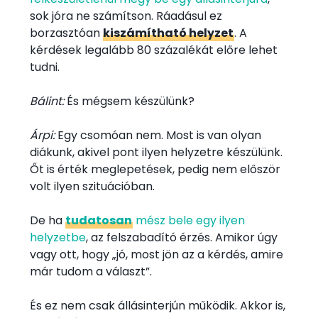
sok jóra ne számítson. Ráadásul ez
borzasztóan
kiszámítható helyzet
. A
kérdések legalább 80 százalékát előre lehet
tudni.
Bálint:
És mégsem készülünk?
Árpi:
Egy csomóan nem. Most is van olyan
diákunk, akivel pont ilyen helyzetre készülünk.
Őt is érték meglepetések, pedig nem először
volt ilyen szituációban.
De ha
tudatosan
mész bele egy ilyen
helyzetbe
, az felszabadító érzés. Amikor úgy
vagy ott, hogy „jó, most jön az a kérdés, amire
már tudom a választ”.
És ez nem csak állásinterjún működik. Akkor is,