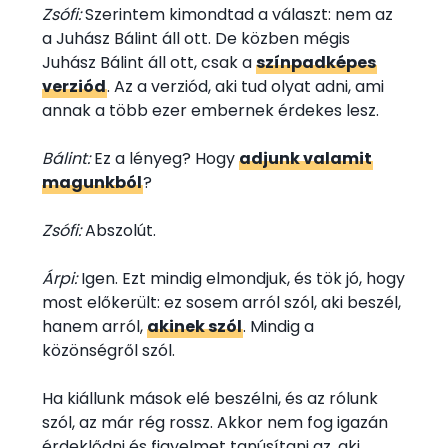
Zsófi:
Szerintem kimondtad a választ: nem az
a Juhász Bálint áll ott. De közben mégis
Juhász Bálint áll ott, csak a
színpadképes
verziód
. Az a verziód, aki tud olyat adni, ami
annak a több ezer embernek érdekes lesz.
Bálint:
Ez a lényeg? Hogy
adjunk valamit
magunkból
?
Zsófi:
Abszolút.
Árpi:
Igen. Ezt mindig elmondjuk, és tök jó, hogy
most előkerült: ez sosem arról szól, aki beszél,
hanem arról,
akinek szól
. Mindig a
közönségről szól.
Ha kiállunk mások elé beszélni, és az rólunk
szól, az már rég rossz. Akkor nem fog igazán
érdeklődni és figyelmet tanúsítani az, aki