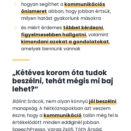
hogyan segíthet a
kommunikációs
önismeret
abban, hogy jobban értsük,
milyen hatást gyakorlunk másokra
és miért érdemes
többet kérdezni
,
figyelmesebben hallgatni
, valamint
kimondani azokat a gondolatokat
,
amelyek bennünk vannak
„Kétéves korom óta tudok
beszélni, tehát mégis mi baj
lehet?”
Bálint:
Srácok, nem olyan könnyű
jól beszélni
manapság. A hétköznapokban azt veszem
észre, hogy a
kommunikáció
talán még fel is
értékelődött minden eddiginél jobban.
SpeechPresso, Varga Zsófi, Tóth Árpád,