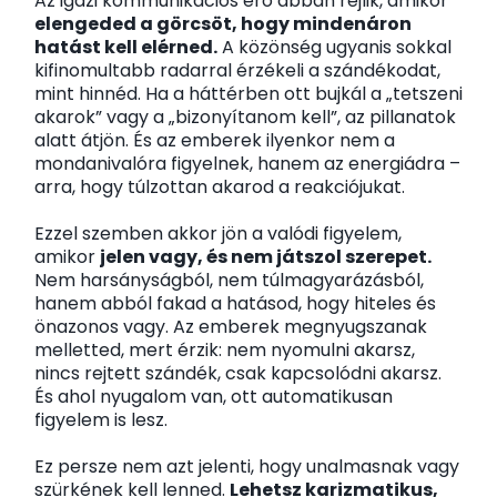
Az igazi kommunikációs erő abban rejlik, amikor
elengeded a görcsöt, hogy mindenáron
hatást kell elérned.
A közönség ugyanis sokkal
kifinomultabb radarral érzékeli a szándékodat,
mint hinnéd. Ha a háttérben ott bujkál a „tetszeni
akarok” vagy a „bizonyítanom kell”, az pillanatok
alatt átjön. És az emberek ilyenkor nem a
mondanivalóra figyelnek, hanem az energiádra –
arra, hogy túlzottan akarod a reakciójukat.
Ezzel szemben akkor jön a valódi figyelem,
amikor
jelen vagy, és nem játszol szerepet.
Nem harsányságból, nem túlmagyarázásból,
hanem abból fakad a hatásod, hogy hiteles és
önazonos vagy. Az emberek megnyugszanak
melletted, mert érzik: nem nyomulni akarsz,
nincs rejtett szándék, csak kapcsolódni akarsz.
És ahol nyugalom van, ott automatikusan
figyelem is lesz.
Ez persze nem azt jelenti, hogy unalmasnak vagy
szürkének kell lenned.
Lehetsz karizmatikus,