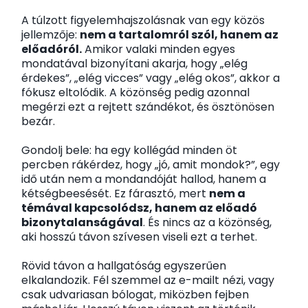
A túlzott figyelemhajszolásnak van egy közös
jellemzője:
nem a tartalomról szól, hanem az
előadóról.
Amikor valaki minden egyes
mondatával bizonyítani akarja, hogy „elég
érdekes”, „elég vicces” vagy „elég okos”, akkor a
fókusz eltolódik. A közönség pedig azonnal
megérzi ezt a rejtett szándékot, és ösztönösen
bezár.
Gondolj bele: ha egy kollégád minden öt
percben rákérdez, hogy „jó, amit mondok?”, egy
idő után nem a mondandóját hallod, hanem a
kétségbeesését. Ez fárasztó, mert
nem a
témával kapcsolódsz, hanem az előadó
bizonytalanságával
. És nincs az a közönség,
aki hosszú távon szívesen viseli ezt a terhet.
Rövid távon a hallgatóság egyszerűen
elkalandozik. Fél szemmel az e-mailt nézi, vagy
csak udvariasan bólogat, miközben fejben