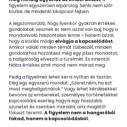
figyelem egyszerűen elpárolog. Senki nem szól
közbe, de mindenki kikapcsol fejben.
A legszomorúbb, hogy ilyenkor gyakran értékes
gondolatok vesznek el. Nem azzal van baj, hogy a
mondanivaló haszontalan lenne – hanem azzal,
hogy a közlés módja
elvágja a kapcsolódást.
Amikor valaki minden témát túlbeszél, minden
gondolathoz hozzátesz még egy plusz mondatot,
a hallgatóság elveszíti a türelmét. És innentől
hiába értékes amit mond: nem marad meg.
Pedig a figyelmet lehet kérni nyíltan és tisztán.
Elég egy egyszerű mondat: „Szeretném, ha ezt
most meghallgatnátok.” Vagy lehet kérdésekkel
bevonni az embereket, személyes történetekkel
kapcsolódni, esetleg hagyni egy hosszabb
szünetet és csenben maradni, ami magától
fókuszt teremt.
A figyelem nem a hangerőből
fakad, hanem a kapcsolódásból.