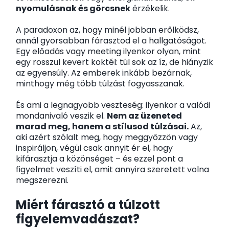
nyomulásnak és görcsnek
érzékelik.
A paradoxon az, hogy minél jobban erőlködsz,
annál gyorsabban fárasztod el a hallgatóságot.
Egy előadás vagy meeting ilyenkor olyan, mint
egy rosszul kevert koktél: túl sok az íz, de hiányzik
az egyensúly. Az emberek inkább bezárnak,
minthogy még több túlzást fogyasszanak.
És ami a legnagyobb veszteség: ilyenkor a valódi
mondanivaló veszik el.
Nem az üzeneted
marad meg, hanem a stílusod túlzásai.
Az,
aki azért szólalt meg, hogy meggyőzzön vagy
inspiráljon, végül csak annyit ér el, hogy
kifárasztja a közönséget – és ezzel pont a
figyelmet veszíti el, amit annyira szeretett volna
megszerezni.
Miért fárasztó a túlzott
figyelemvadászat?