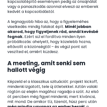
kapcsolatépítő eseményen pedig az önsajnálat
vagy a panaszkodás azonnal elveszi az emberek
kedvét a kapcsolódástól.
A legnagyobb hiba az, hogy a figyeleméhes
viselkedés mindig falakat épít.
Minél jobban
akarod, hogy figyeljenek rád, annál kevésbé
fognak.
Ezért sül el fordítva minden ilyen
próbálkozás: ahelyett, hogy közelebb hozna,
eltávolít a közönségtől – és végül pont azt
veszíted el, amiért küzdesz.
A meeting, amit senki sem
hallott végig
Képzeld el a klasszikus szituációt: projekt kickoff,
mindenki izgatott, tele új ötletekkel. Aztán valaki
rögtön az elején magához ragadja a szót. Az első
öt percben még figyel mindenki, mert kíváncsi,
mit mond. De amikor tíz, tizenöt, húsz perc után
még mindig ugyanaz az ember beszél
, a