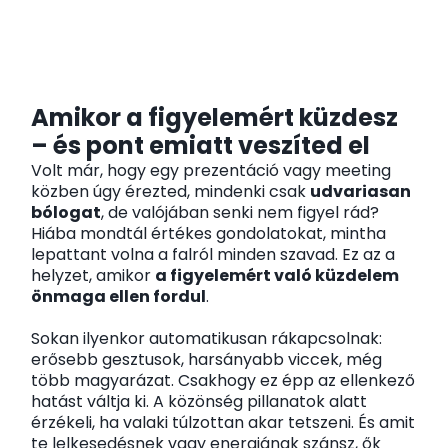
Amikor a figyelemért küzdesz
– és pont emiatt veszíted el
Volt már, hogy egy prezentáció vagy meeting
közben úgy érezted, mindenki csak
udvariasan
bólogat
, de valójában senki nem figyel rád?
Hiába mondtál értékes gondolatokat, mintha
lepattant volna a falról minden szavad. Ez az a
helyzet, amikor
a figyelemért való küzdelem
önmaga ellen fordul
.
Sokan ilyenkor automatikusan rákapcsolnak:
erősebb gesztusok, harsányabb viccek, még
több magyarázat. Csakhogy ez épp az ellenkező
hatást váltja ki. A közönség pillanatok alatt
érzékeli, ha valaki túlzottan akar tetszeni. És amit
te lelkesedésnek vagy energiának szánsz, ők