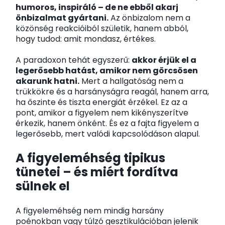
humoros, inspiráló – de ne ebből akarj
önbizalmat gyártani.
Az önbizalom nem a
közönség reakcióiból születik, hanem abból,
hogy tudod: amit mondasz, értékes.
A paradoxon tehát egyszerű:
akkor érjük el a
legerősebb hatást, amikor nem görcsösen
akarunk hatni.
Mert a hallgatóság nem a
trükkökre és a harsányságra reagál, hanem arra,
ha őszinte és tiszta energiát érzékel. Ez az a
pont, amikor a figyelem nem kikényszerítve
érkezik, hanem önként. És ez a fajta figyelem a
legerősebb, mert valódi kapcsolódáson alapul.
A figyeleméhség tipikus
tünetei – és miért fordítva
sülnek el
A figyeleméhség nem mindig harsány
poénokban vagy túlzó gesztikulációban jelenik