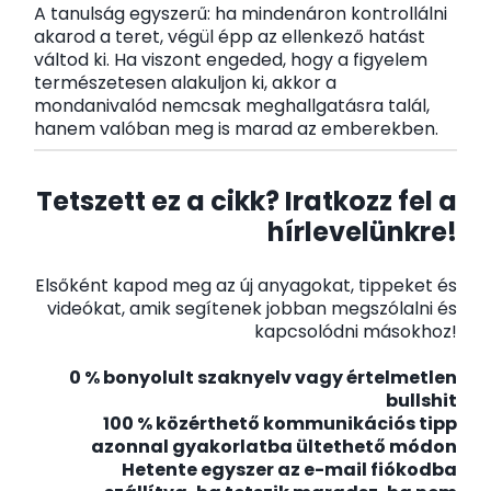
A tanulság egyszerű: ha mindenáron kontrollálni
akarod a teret, végül épp az ellenkező hatást
váltod ki. Ha viszont engeded, hogy a figyelem
természetesen alakuljon ki, akkor a
mondanivalód nemcsak meghallgatásra talál,
hanem valóban meg is marad az emberekben.
Tetszett ez a cikk? Iratkozz fel a
hírlevelünkre!
Elsőként kapod meg az új anyagokat, tippeket és
videókat, amik segítenek jobban megszólalni és
kapcsolódni másokhoz!
0 % bonyolult szaknyelv vagy értelmetlen
bullshit
100 % közérthető kommunikációs tipp
azonnal gyakorlatba ültethető módon
Hetente egyszer az e-mail fiókodba