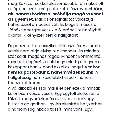
meg. Sokszor sokkal alattomosabb formákat ölt,
és éppen ezért még nehezebb észrevenni.
Van,
aki panaszkodással próbálja magára vonni
a figyelmet.
Más az önsajnálatot választja,
hátha ezzel empátiát vált ki. Megint mások a
„főnöki” energiát veszik elő: erőből, tekintélyből
akarják kikényszeríteni a hallgatást.
És persze ott a klasszikus túlbeszélés. Az, amikor
valaki nem bírja elviselni a csendet, és minden
szót saját magához ragad. Mindent kommentál,
mindent kiegészít, csak hogy mindig ő legyen a
középpontban. A gond ezzel az, hogy
ilyenkor
nem kapcsolódunk, hanem védekezünk.
A
hallgatóság nem közelebb húzódik, hanem
fedezéket keres.
A vállalkozói és szakmai életben ezek a minták
különösen veszélyesek. Egy ügyféltalálkozón a
túlzott magyarázkodás azt üzeni: nem vagy
biztos a dolgodban. Egy értékesítési helyzetben
a harsányság inkább taszít, mint vonz. Egy