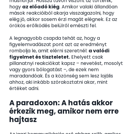
máshol jár. Hosszú távon viszont az történik,
hogy
az előadó kiég
. Amikor valaki állandóan
mások reakcióiból akarja visszaigazolni, hogy
elég jó, akkor sosem érzi magát elégnek. Ez az
örökös erőlködés belülről emészti fel.
A legnagyobb csapda tehát az, hogy a
figyelemvadászat pont azt az eredményt
rombolja le, amit elérni szeretnél:
a valódi
figyelmet és tiszteletet.
Ehelyett csak
pillanatnyi reakciókat kapsz – nevetést, mosolyt
vagy gyors bólogatást –, de ezek nem
maradandóak. És a közönség sem lesz lojális
ahhoz, aki inkább szórakoztatni akar, mint
értéket adni.
A paradoxon: A hatás akkor
érkezik meg, amikor nem erre
hajtasz