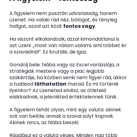
A figyelem nem pusztán udvariasság, hanem
üzenet. Ha valaki rád néz, bólogat, és tényleg
hallgat, azzal azt közli:
fontos vagy
.
Ha viszont elkalandozik, azzal kimondatlanul is
azt üzeni: „most van nálam valami, ami többet ér
a szavaidnál”. Ez brutális, de igaz.
Gondolj bele: hiába vagy az Excel varázslója, a
stratégiák mestere vagy a piac legjobb
szakértője, ha közben senki nem figyel rád, akkor
a tudásod
láthatatlan
marad. És mi történik
ilyenkor? Az üzeneted elvész, az ötleteid
elsikkadnak, a jelenléted értéktelennek tűnik.
A figyelem tehát olyan, mint egy valuta: akinek
sok van belőle, annak a szavai súlyt kapnak.
Akinek nincs, az hiába beszél.
Ráadásul ez a valuta véges. Minden nap több