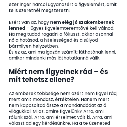
ezer inger harcol ugyanazért a figyelemért, amit
te is szeretnél megszerezni.
Ezért van az, hogy
nem elég jó szakembernek
lenned
– ügyes figyelemteremtővé kell válnod.
Ha meg tudod ragadni a fókuszt, akkor azonnal
nő a hatásod, a hitelességed és a súlyod
bármilyen helyzetben.
És ez az, ami ma igazán számít: láthatónak lenni,
amikor mindenki más láthatatlanná válik.
Miért nem figyelnek rád – és
mit tehetsz ellene?
Az emberek többsége nem azért nem figyel rád,
mert amit mondasz, értéktelen. Hanem mert
nem kapcsoltad össze a mondandódat az ő
világukkal. Mi az, amire figyelünk? Arra, ami
rólunk szól. Arra, ami érzelmet vált ki. Arra, ami
választ ad egy kérdésünkre. Ha a te üzeneted