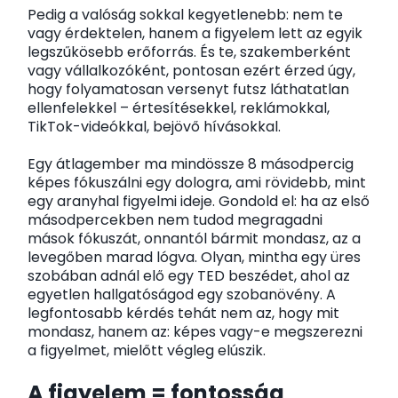
Pedig a valóság sokkal kegyetlenebb: nem te
vagy érdektelen, hanem a figyelem lett az egyik
legszűkösebb erőforrás. És te, szakemberként
vagy vállalkozóként, pontosan ezért érzed úgy,
hogy folyamatosan versenyt futsz láthatatlan
ellenfelekkel – értesítésekkel, reklámokkal,
TikTok-videókkal, bejövő hívásokkal.
Egy átlagember ma mindössze 8 másodpercig
képes fókuszálni egy dologra, ami rövidebb, mint
egy aranyhal figyelmi ideje. Gondold el: ha az első
másodpercekben nem tudod megragadni
mások fókuszát, onnantól bármit mondasz, az a
levegőben marad lógva. Olyan, mintha egy üres
szobában adnál elő egy TED beszédet, ahol az
egyetlen hallgatóságod egy szobanövény. A
legfontosabb kérdés tehát nem az, hogy mit
mondasz, hanem az: képes vagy-e megszerezni
a figyelmet, mielőtt végleg elúszik.
A figyelem = fontosság