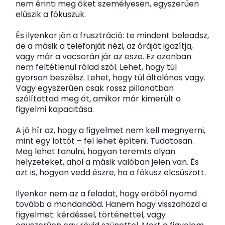
nem érinti meg őket személyesen, egyszerűen
elúszik a fókuszuk.
És ilyenkor jön a frusztráció: te mindent beleadsz,
de a másik a telefonját nézi, az óráját igazítja,
vagy már a vacsorán jár az esze. Ez azonban
nem feltétlenül rólad szól. Lehet, hogy túl
gyorsan beszélsz. Lehet, hogy túl általános vagy.
Vagy egyszerűen csak rossz pillanatban
szólítottad meg őt, amikor már kimerült a
figyelmi kapacitása.
A jó hír az, hogy a figyelmet nem kell megnyerni,
mint egy lottót – fel lehet építeni. Tudatosan.
Meg lehet tanulni, hogyan teremts olyan
helyzeteket, ahol a másik valóban jelen van. És
azt is, hogyan vedd észre, ha a fókusz elcsúszott.
Ilyenkor nem az a feladat, hogy erőből nyomd
tovább a mondandód. Hanem hogy visszahozd a
figyelmet: kérdéssel, történettel, vagy