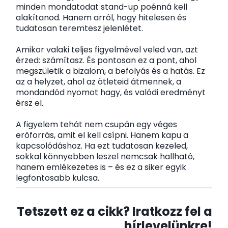
minden mondatodat stand-up poénná kell
alakítanod. Hanem arról, hogy hitelesen és
tudatosan teremtesz jelenlétet.
Amikor valaki teljes figyelmével veled van, azt
érzed: számítasz. És pontosan ez a pont, ahol
megszületik a bizalom, a befolyás és a hatás. Ez
az a helyzet, ahol az ötleteid átmennek, a
mondandód nyomot hagy, és valódi eredményt
érsz el.
A figyelem tehát nem csupán egy véges
erőforrás, amit el kell csípni. Hanem kapu a
kapcsolódáshoz. Ha ezt tudatosan kezeled,
sokkal könnyebben leszel nemcsak hallható,
hanem emlékezetes is – és ez a siker egyik
legfontosabb kulcsa.
Tetszett ez a cikk? Iratkozz fel a
hírlevelünkre!