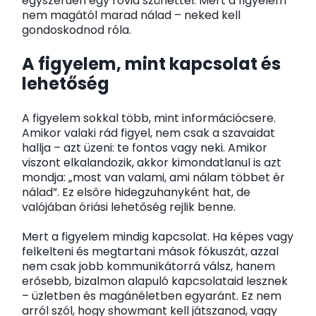
egyszerűen egy rövid szünettel. Mert a figyelem
nem magától marad nálad – neked kell
gondoskodnod róla.
A figyelem, mint kapcsolat és
lehetőség
A figyelem sokkal több, mint információcsere.
Amikor valaki rád figyel, nem csak a szavaidat
hallja – azt üzeni: te fontos vagy neki. Amikor
viszont elkalandozik, akkor kimondatlanul is azt
mondja: „most van valami, ami nálam többet ér
nálad”. Ez elsőre hidegzuhanyként hat, de
valójában óriási lehetőség rejlik benne.
Mert a figyelem mindig kapcsolat. Ha képes vagy
felkelteni és megtartani mások fókuszát, azzal
nem csak jobb kommunikátorrá válsz, hanem
erősebb, bizalmon alapuló kapcsolataid lesznek
– üzletben és magánéletben egyaránt. Ez nem
arról szól, hogy showmant kell játszanod, vagy