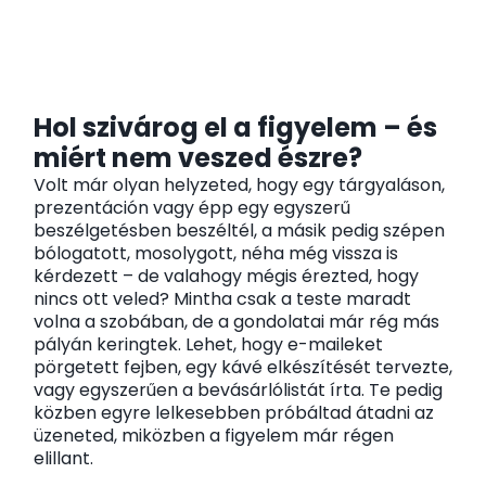
Hol szivárog el a figyelem – és
miért nem veszed észre?
Volt már olyan helyzeted, hogy egy tárgyaláson,
prezentáción vagy épp egy egyszerű
beszélgetésben beszéltél, a másik pedig szépen
bólogatott, mosolygott, néha még vissza is
kérdezett – de valahogy mégis érezted, hogy
nincs ott veled? Mintha csak a teste maradt
volna a szobában, de a gondolatai már rég más
pályán keringtek. Lehet, hogy e-maileket
pörgetett fejben, egy kávé elkészítését tervezte,
vagy egyszerűen a bevásárlólistát írta. Te pedig
közben egyre lelkesebben próbáltad átadni az
üzeneted, miközben a figyelem már régen
elillant.