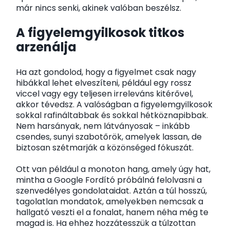
már nincs senki, akinek valóban beszélsz.
A figyelemgyilkosok titkos
arzenálja
Ha azt gondolod, hogy a figyelmet csak nagy
hibákkal lehet elveszíteni, például egy rossz
viccel vagy egy teljesen irreleváns kitérővel,
akkor tévedsz. A valóságban a figyelemgyilkosok
sokkal rafináltabbak és sokkal hétköznapibbak.
Nem harsányak, nem látványosak – inkább
csendes, sunyi szabotőrök, amelyek lassan, de
biztosan szétmarják a közönséged fókuszát.
Ott van például a monoton hang, amely úgy hat,
mintha a Google Fordító próbálná felolvasni a
szenvedélyes gondolataidat. Aztán a túl hosszú,
tagolatlan mondatok, amelyekben nemcsak a
hallgató veszti el a fonalat, hanem néha még te
magad is. Ha ehhez hozzátesszük a túlzottan