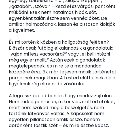
egy-egy töltelékszó – a „tulajdonképpen”,
„igazából”, „szóval” – kezd el szivárgási pontként
működni. Ezek nem hatalmas hibák, sőt,
egyenként talán észre sem vennéd őket. De
amikor halmozódnak, lassan és biztosan kioltják
a figyelmet.
És mi történik közben a hallgatóság fejében?
Először csak futólag elkalandozik a gondolatuk:
„vajon mi lesz vacsorára?” vagy „el kell intézni
még egy e-mailt.” Aztán ezek a gondolatok
megtelepednek, és mire te a mondandód
közepére érsz, ők már teljesen másik történetet
pörgetnek magukban. A tested előtt ülnek, de a
figyelmük rég elment bevásárolni.
A legrosszabb ebben az, hogy mindez zajtalan.
Nem tudod pontosan, mikor veszítetted el őket,
mert nem szakad meg a beszélgetés, nem
történik látványos váltás. A kapcsolat nem
egyetlen pillanatban omlik össze, hanem
apránként foszlik szét – és mire észbe kapsz,