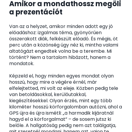
Amikor a mondathossz megöli
a prezentációt
Van az a helyzet, amikor minden adott egy jó
előadáshoz: izgalmas téma, gyönyörűen
összerakott diák, felkészült előadó. És mégis, öt
perc után a közönség úgy néz ki, mintha valami
altatógázt engedtek volna be a terembe. Mi
történt? Nem a tartalom hibázott, hanem a
mondatok.
Képzeld el, hogy minden egyes mondat olyan
hosszú, hogy mire a végére érnél, már
elfelejtetted, mi volt az eleje. Közben pedig tele
van betoldásokkal, kerülőutakkal,
kiegészítésekkel. Olyan érzés, mint egy több
kilométer hosszú körforgalomban autózni, ahol a
GPS újra és újra ismétli: „a harmadik kijáratnál
hagyd el a körforgalmat” – de sosem jutsz ki
belőle. A hallgatóság pedig nem azt találgatja,
mit szeretnél mondani, hanem azt, vajon te