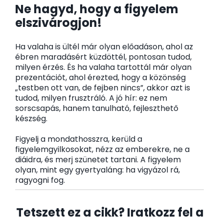
Ne hagyd, hogy a figyelem
elszivárogjon!
Ha valaha is ültél már olyan előadáson, ahol az
ébren maradásért küzdöttél, pontosan tudod,
milyen érzés. És ha valaha tartottál már olyan
prezentációt, ahol érezted, hogy a közönség
„testben ott van, de fejben nincs”, akkor azt is
tudod, milyen frusztráló. A jó hír: ez nem
sorscsapás, hanem tanulható, fejleszthető
készség.
Figyelj a mondathosszra, kerüld a
figyelemgyilkosokat, nézz az emberekre, ne a
diáidra, és merj szünetet tartani. A figyelem
olyan, mint egy gyertyaláng: ha vigyázol rá,
ragyogni fog.
Tetszett ez a cikk? Iratkozz fel a