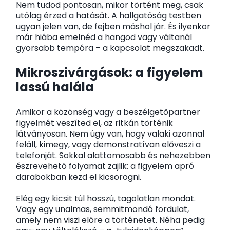
Nem tudod pontosan, mikor történt meg, csak
utólag érzed a hatását. A hallgatóság testben
ugyan jelen van, de fejben máshol jár. És ilyenkor
már hiába emelnéd a hangod vagy váltanál
gyorsabb tempóra – a kapcsolat megszakadt.
Mikroszivárgások: a figyelem
lassú halála
Amikor a közönség vagy a beszélgetőpartner
figyelmét veszíted el, az ritkán történik
látványosan. Nem úgy van, hogy valaki azonnal
feláll, kimegy, vagy demonstratívan előveszi a
telefonját. Sokkal alattomosabb és nehezebben
észrevehető folyamat zajlik: a figyelem apró
darabokban kezd el kicsorogni.
Elég egy kicsit túl hosszú, tagolatlan mondat.
Vagy egy unalmas, semmitmondó fordulat,
amely nem viszi előre a történetet. Néha pedig