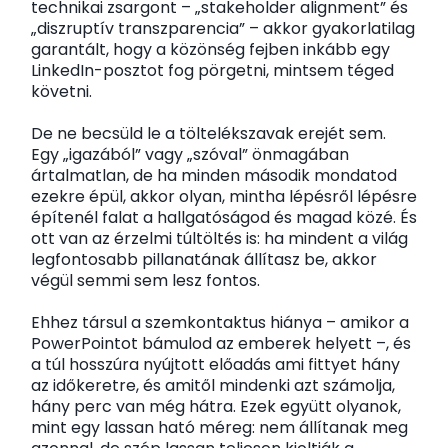
technikai zsargont – „stakeholder alignment” és
„diszruptív transzparencia” – akkor gyakorlatilag
garantált, hogy a közönség fejben inkább egy
LinkedIn-posztot fog pörgetni, mintsem téged
követni.
De ne becsüld le a töltelékszavak erejét sem.
Egy „igazából” vagy „szóval” önmagában
ártalmatlan, de ha minden második mondatod
ezekre épül, akkor olyan, mintha lépésről lépésre
építenél falat a hallgatóságod és magad közé. És
ott van az érzelmi túltöltés is: ha mindent a világ
legfontosabb pillanatának állítasz be, akkor
végül semmi sem lesz fontos.
Ehhez társul a szemkontaktus hiánya – amikor a
PowerPointot bámulod az emberek helyett –, és
a túl hosszúra nyújtott előadás ami fittyet hány
az időkeretre, és amitől mindenki azt számolja,
hány perc van még hátra. Ezek együtt olyanok,
mint egy lassan ható méreg: nem állítanak meg