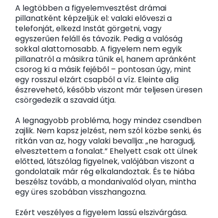
A legtöbben a figyelemvesztést drámai
pillanatként képzeljük el: valaki előveszi a
telefonját, elkezd Instát görgetni, vagy
egyszerűen feláll és távozik. Pedig a valóság
sokkal alattomosabb. A figyelem nem egyik
pillanatról a másikra tűnik el, hanem apránként
csorog ki a másik fejéből – pontosan úgy, mint
egy rosszul elzárt csapból a víz. Eleinte alig
észrevehető, később viszont már teljesen üresen
csörgedezik a szavaid útja.
A legnagyobb probléma, hogy mindez csendben
zajlik. Nem kapsz jelzést, nem szól közbe senki, és
ritkán van az, hogy valaki bevallja: „ne haragudj,
elvesztettem a fonalat.” Ehelyett csak ott ülnek
előtted, látszólag figyelnek, valójában viszont a
gondolataik már rég elkalandoztak. És te hiába
beszélsz tovább, a mondanivalód olyan, mintha
egy üres szobában visszhangozna.
Ezért veszélyes a figyelem lassú elszivárgása.