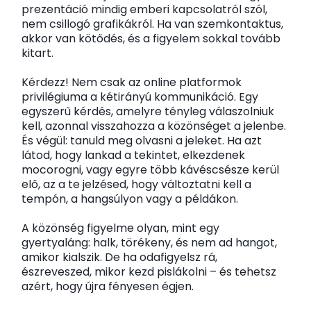
prezentáció mindig emberi kapcsolatról szól,
nem csillogó grafikákról. Ha van szemkontaktus,
akkor van kötődés, és a figyelem sokkal tovább
kitart.
Kérdezz! Nem csak az online platformok
privilégiuma a kétirányú kommunikáció. Egy
egyszerű kérdés, amelyre tényleg válaszolniuk
kell, azonnal visszahozza a közönséget a jelenbe.
És végül: tanuld meg olvasni a jeleket. Ha azt
látod, hogy lankad a tekintet, elkezdenek
mocorogni, vagy egyre több kávéscsésze kerül
elő, az a te jelzésed, hogy változtatni kell a
tempón, a hangsúlyon vagy a példákon.
A közönség figyelme olyan, mint egy
gyertyaláng: halk, törékeny, és nem ad hangot,
amikor kialszik. De ha odafigyelsz rá,
észreveszed, mikor kezd pislákolni – és tehetsz
azért, hogy újra fényesen égjen.