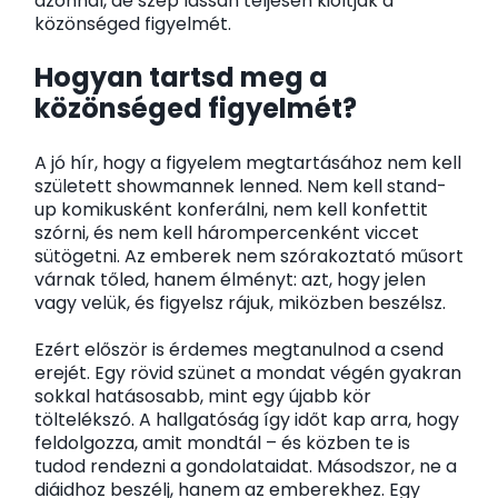
azonnal, de szép lassan teljesen kioltják a
közönséged figyelmét.
Hogyan tartsd meg a
közönséged figyelmét?
A jó hír, hogy a figyelem megtartásához nem kell
született showmannek lenned. Nem kell stand-
up komikusként konferálni, nem kell konfettit
szórni, és nem kell hárompercenként viccet
sütögetni. Az emberek nem szórakoztató műsort
várnak tőled, hanem élményt: azt, hogy jelen
vagy velük, és figyelsz rájuk, miközben beszélsz.
Ezért először is érdemes megtanulnod a csend
erejét. Egy rövid szünet a mondat végén gyakran
sokkal hatásosabb, mint egy újabb kör
töltelékszó. A hallgatóság így időt kap arra, hogy
feldolgozza, amit mondtál – és közben te is
tudod rendezni a gondolataidat. Másodszor, ne a
diáidhoz beszélj, hanem az emberekhez. Egy