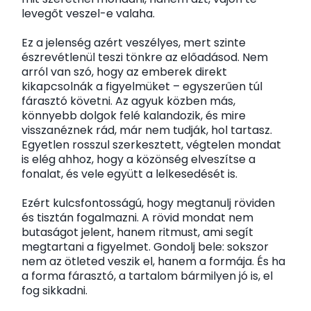
levegőt veszel-e valaha.
Ez a jelenség azért veszélyes, mert szinte
észrevétlenül teszi tönkre az előadásod. Nem
arról van szó, hogy az emberek direkt
kikapcsolnák a figyelmüket – egyszerűen túl
fárasztó követni. Az agyuk közben más,
könnyebb dolgok felé kalandozik, és mire
visszanéznek rád, már nem tudják, hol tartasz.
Egyetlen rosszul szerkesztett, végtelen mondat
is elég ahhoz, hogy a közönség elveszítse a
fonalat, és vele együtt a lelkesedését is.
Ezért kulcsfontosságú, hogy megtanulj röviden
és tisztán fogalmazni. A rövid mondat nem
butaságot jelent, hanem ritmust, ami segít
megtartani a figyelmet. Gondolj bele: sokszor
nem az ötleted veszik el, hanem a formája. És ha
a forma fárasztó, a tartalom bármilyen jó is, el
fog sikkadni.