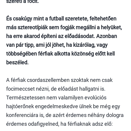
szereti a focit.
És csakúgy mint a futball szeretete, feltehetően
más sztereotípiák sem fogják megállni a helyüket,
ha erre akarod építeni az előadásodat. Azonban
van pár tipp, ami jól jöhet, ha kizárólag, vagy
többségében férfiak alkotta közönség előtt kell
beszéled.
A férfiak csordaszellemben szoktak nem csak
focimeccset nézni, de előadást hallgatni is.
Természetessen nem valamilyen evolúciós
hajtóerőnek engedelmeskedve ülnek be még egy
konferenciára is, de azért érdemes néhány dologra
érdemes odafigyelned, ha férfiaknak adsz elő: