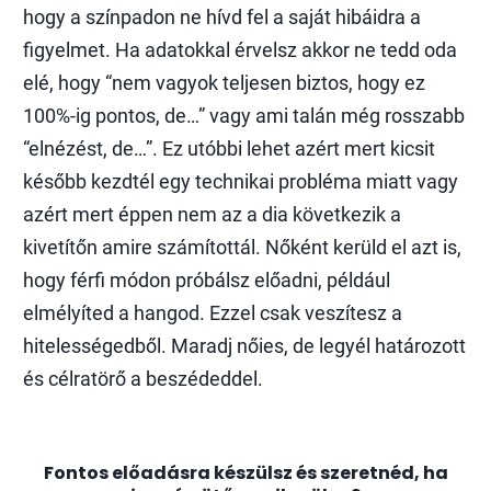
hogy a színpadon ne hívd fel a saját hibáidra a
figyelmet. Ha adatokkal érvelsz akkor ne tedd oda
elé, hogy “nem vagyok teljesen biztos, hogy ez
100%-ig pontos, de…” vagy ami talán még rosszabb
“elnézést, de…”. Ez utóbbi lehet azért mert kicsit
később kezdtél egy technikai probléma miatt vagy
azért mert éppen nem az a dia következik a
kivetítőn amire számítottál. Nőként kerüld el azt is,
hogy férfi módon próbálsz előadni, például
elmélyíted a hangod. Ezzel csak veszítesz a
hitelességedből. Maradj nőies, de legyél határozott
és célratörő a beszédeddel.
Fontos előadásra készülsz és szeretnéd, ha