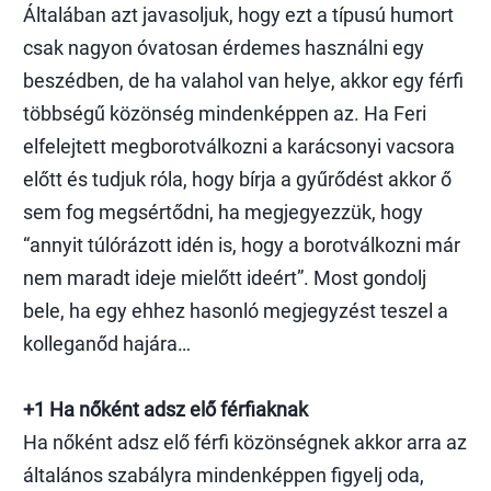
Általában azt javasoljuk, hogy ezt a típusú humort
csak nagyon óvatosan érdemes használni egy
beszédben, de ha valahol van helye, akkor egy férfi
többségű közönség mindenképpen az. Ha Feri
elfelejtett megborotválkozni a karácsonyi vacsora
előtt és tudjuk róla, hogy bírja a gyűrődést akkor ő
sem fog megsértődni, ha megjegyezzük, hogy
“annyit túlórázott idén is, hogy a borotválkozni már
nem maradt ideje mielőtt ideért”. Most gondolj
bele, ha egy ehhez hasonló megjegyzést teszel a
kolleganőd hajára…
+1 Ha nőként adsz elő férfiaknak
Ha nőként adsz elő férfi közönségnek akkor arra az
általános szabályra mindenképpen figyelj oda,