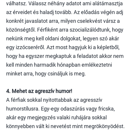
válhatsz. Válassz néhány adatot ami alátámasztja
az érveidet és haladj tovább. Az előadás végén adj
konkrét javaslatot arra, milyen cselekvést vársz a
közönségtől. Férfiként arra szocializálódtunk, hogy
nekünk meg kell oldani dolgokat, legyen szó akár
egy izzócseréről. Azt most hagyjuk ki a képletből,
hogy ha egyszer megkaptuk a feladatot akkor nem
kell minden harmadik hónapban emlékeztetni
minket arra, hogy csináljuk is meg.
4. Mehet az agreszív humor!
A férfiak sokkal nyitottabbak az agresszív
humorstílusra. Egy-egy odaszúrás vagy fricska,
akár egy megjegyzés valaki ruhájára sokkal
könnyebben vált ki nevetést mint megrökönyödést.