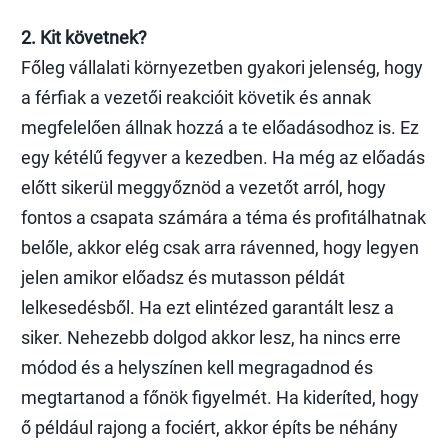
2. Kit követnek?
Főleg vállalati környezetben gyakori jelenség, hogy
a férfiak a vezetői reakcióit követik és annak
megfelelően állnak hozzá a te előadásodhoz is. Ez
egy kétélű fegyver a kezedben. Ha még az előadás
előtt sikerül meggyőznöd a vezetőt arról, hogy
fontos a csapata számára a téma és profitálhatnak
belőle, akkor elég csak arra rávenned, hogy legyen
jelen amikor előadsz és mutasson példát
lelkesedésből. Ha ezt elintézed garantált lesz a
siker. Nehezebb dolgod akkor lesz, ha nincs erre
módod és a helyszínen kell megragadnod és
megtartanod a főnök figyelmét. Ha kideríted, hogy
ő például rajong a fociért, akkor építs be néhány