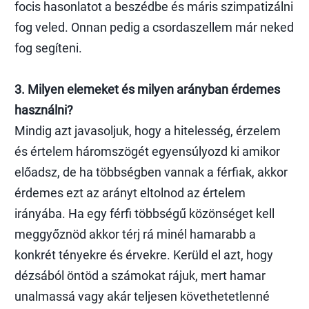
focis hasonlatot a beszédbe és máris szimpatizálni
fog veled. Onnan pedig a csordaszellem már neked
fog segíteni.
3. Milyen elemeket és milyen arányban érdemes
használni?
Mindig azt javasoljuk, hogy a hitelesség, érzelem
és értelem háromszögét egyensúlyozd ki amikor
előadsz, de ha többségben vannak a férfiak, akkor
érdemes ezt az arányt eltolnod az értelem
irányába. Ha egy férfi többségű közönséget kell
meggyőznöd akkor térj rá minél hamarabb a
konkrét tényekre és érvekre. Kerüld el azt, hogy
dézsából öntöd a számokat rájuk, mert hamar
unalmassá vagy akár teljesen követhetetlenné