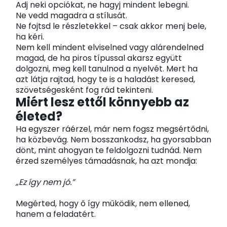
Adj neki opciókat, ne hagyj mindent lebegni.
Ne vedd magadra a stílusát.
Ne fojtsd le részletekkel – csak akkor menj bele,
ha kéri.
Nem kell mindent elviselned vagy alárendelned
magad, de ha piros típussal akarsz együtt
dolgozni, meg kell tanulnod a nyelvét. Mert ha
azt látja rajtad, hogy te is a haladást keresed,
szövetségesként fog rád tekinteni.
Miért lesz ettől könnyebb az
életed?
Ha egyszer ráérzel, már nem fogsz megsértődni,
ha közbevág. Nem bosszankodsz, ha gyorsabban
dönt, mint ahogyan te feldolgozni tudnád. Nem
érzed személyes támadásnak, ha azt mondja:
„Ez így nem jó.”
Megérted, hogy ő így működik, nem ellened,
hanem a feladatért.