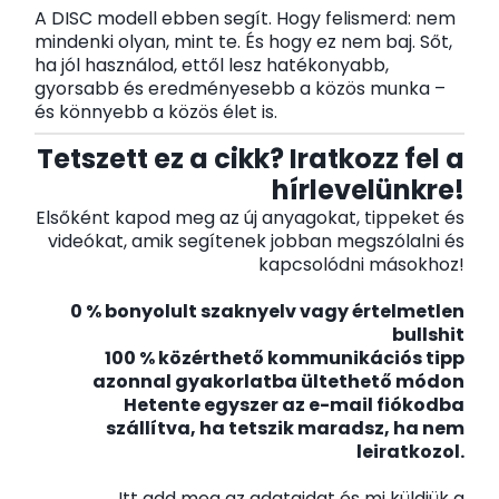
A DISC modell ebben segít. Hogy felismerd: nem
mindenki olyan, mint te. És hogy ez nem baj. Sőt,
ha jól használod, ettől lesz hatékonyabb,
gyorsabb és eredményesebb a közös munka –
és könnyebb a közös élet is.
Tetszett ez a cikk? Iratkozz fel a
hírlevelünkre!
Elsőként kapod meg az új anyagokat, tippeket és
videókat, amik segítenek jobban megszólalni és
kapcsolódni másokhoz!
0 % bonyolult szaknyelv vagy értelmetlen
bullshit
100 % közérthető kommunikációs tipp
azonnal gyakorlatba ültethető módon
Hetente egyszer az e-mail fiókodba
szállítva, ha tetszik maradsz, ha nem
leiratkozol.
Itt add meg az adataidat és mi küldjük a