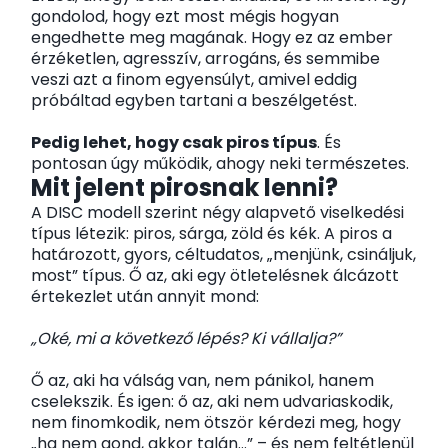
gondolod, hogy ezt most mégis hogyan
engedhette meg magának. Hogy ez az ember
érzéketlen, agresszív, arrogáns, és semmibe
veszi azt a finom egyensúlyt, amivel eddig
próbáltad egyben tartani a beszélgetést.
Pedig lehet, hogy csak piros típus
. És
pontosan úgy működik, ahogy neki természetes.
Mit jelent pirosnak lenni?
A DISC modell szerint négy alapvető viselkedési
típus létezik: piros, sárga, zöld és kék. A piros a
határozott, gyors, céltudatos, „menjünk, csináljuk,
most” típus. Ő az, aki egy ötletelésnek álcázott
értekezlet után annyit mond:
„Oké, mi a következő lépés? Ki vállalja?”
Ő az, aki ha válság van, nem pánikol, hanem
cselekszik. És igen: ő az, aki nem udvariaskodik,
nem finomkodik, nem ötször kérdezi meg, hogy
„ha nem gond, akkor talán…” – és nem feltétlenül