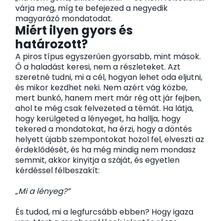
várja meg, míg te befejezed a negyedik
magyarázó mondatodat.
Miért ilyen gyors és
határozott?
A piros típus egyszerűen gyorsabb, mint mások.
Ő a haladást keresi, nem a részleteket. Azt
szeretné tudni, mi a cél, hogyan lehet oda eljutni,
és mikor kezdhet neki. Nem azért vág közbe,
mert bunkó, hanem mert már rég ott jár fejben,
ahol te még csak felvezeted a témát. Ha látja,
hogy kerülgeted a lényeget, ha hallja, hogy
tekered a mondatokat, ha érzi, hogy a döntés
helyett újabb szempontokat hozol fel, elveszti az
érdeklődését, és ha még mindig nem mondasz
semmit, akkor kinyitja a száját, és egyetlen
kérdéssel félbeszakít:
„Mi a lényeg?”
És tudod, mi a legfurcsább ebben? Hogy igaza