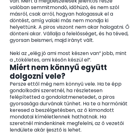
van. Mert a megbeszélések jelentős része
valóban semmitmondó, időhúzó, és nem szól
másról, csak arról, hogyan halogassuk el a
döntést, amíg valaki más nem mondja ki
helyettünk. A piros viszont nem akar halogatni. Ő
dönteni akar. Vállalja a felelősséget, és ha téved,
gyorsan beismeri, majd irányt vált.
Neki az „elég jó ami most készen van” jobb, mint
a „tökéletes, ami későn készül el”.
Miért nem könnyű együtt
dolgozni vele?
Persze ettől még nem könnyű vele. Ha te épp
gondolkodni szeretnél, ha részletesen
felépítetted a gondolatmenetedet, a piros
gyorsasága durvának tűnhet. Ha te a harmóniát
keresed a beszélgetésben, az ő kimondott
mondatai kíméletlennek hathatnak. Ha
szeretnél mindenkinek megfelelni, az ő vezetői
lendülete akár ijesztő is lehet.