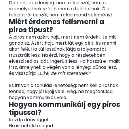
De pont ez a lényeg: nem rólad szól, nem a
személyednek szól, hanem a feladatnak. Ő a
feladatról beszél, nem rólad mond véleményt.
Miért érdemes felismerni a
piros típust?
A piros nem azért hajt, mert nem érdekli, te mit
gondolsz. Azért hajt, mert lát egy célt, és menni
akar felé. Ha túl lassúnak látja a folyamatot,
frusztrált lesz. Ha érzi, hogy a részletekben
elveszíted az időt, ingerült lesz. Ha hosszú e-mailt
írsz, amelynek a végén van a lényeg, dühös lesz,
és visszaírja:
„Oké, de mit szeretnél?”
És itt van a tanulási lehetőség: nem kell pirosnak
lenned, hogy jól kijöjj vele. Elég, ha megtanulod,
hogyan kommunikálj vele.
Hogyan kommunikálj egy piros
típussal?
Kezdj a lényeggel.
Ne ismételd magad.