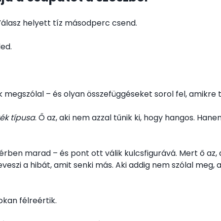
Válasz helyett tíz másodperc csend.
led.
 megszólal – és olyan összefüggéseket sorol fel, amikre t
ék típusa
. Ő az, aki nem azzal tűnik ki, hogy hangos. Han
térben marad – és pont ott válik kulcsfigurává. Mert ő az,
eveszi a hibát, amit senki más. Aki addig nem szólal meg,
kan félreértik.