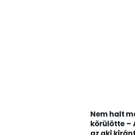
Nem halt me
körülötte – 
az aki kirán