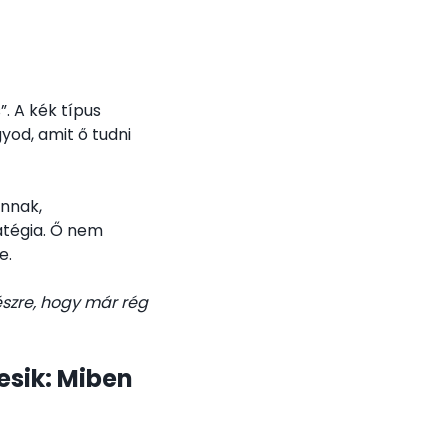
”. A kék típus
gyod, amit ő tudni
annak,
atégia. Ő nem
e.
szre, hogy már rég
esik: Miben