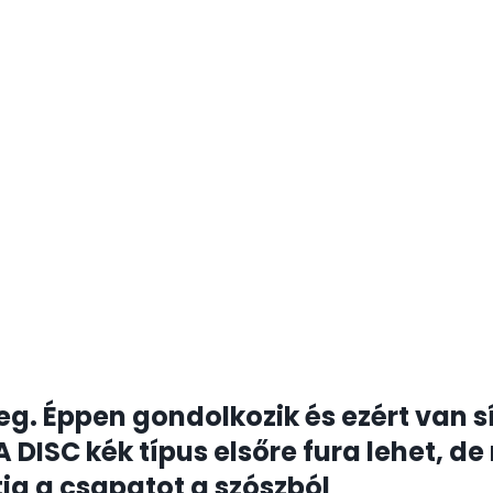
g. Éppen gondolkozik és ezért van sí
A DISC kék típus elsőre fura lehet, d
tja a csapatot a szószból