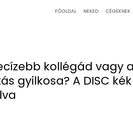
FŐOLDAL
NEKED
CÉGEKNEK
ecízebb kollégád vagy 
tás gyilkosa? A DISC kék
lva