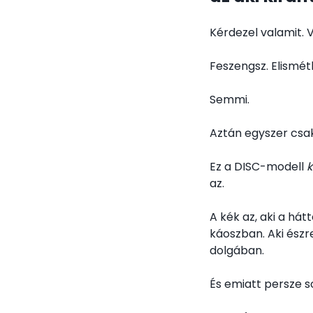
Kérdezel valamit. 
Feszengsz. Elismét
Semmi.
Aztán egyszer csak
Ez a DISC-modell
k
az.
A kék az, aki a hát
káoszban. Aki észr
dolgában.
És emiatt persze so