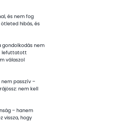
al, és nem fog
 ötleted hibás, és
a a gondolkodás nem
lefuttatott
em válaszol
us nem passzív –
rájössz: nem kell
lanság – hanem
z vissza, hogy