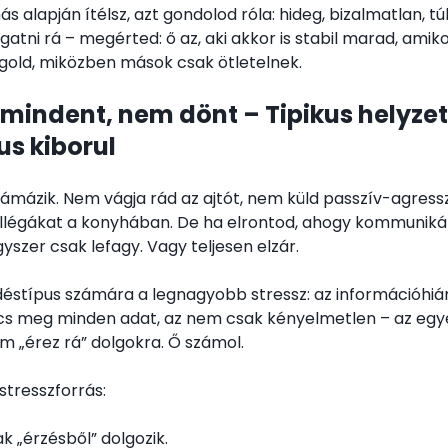
 alapján ítélsz, azt gondolod róla: hideg, bizalmatlan, tú
gatni rá – megérted: ő az, aki akkor is stabil marad, ami
gold, miközben mások csak ötletelnek.
mindent, nem dönt – Tipikus helyzet
us kiborul
ámázik. Nem vágja rád az ajtót, nem küld passzív-agressz
ollégákat a konyhában. De ha elrontod, ahogy kommunikáls
egyszer csak lefagy. Vagy teljesen elzár.
déstípus számára a legnagyobb stressz: az információhián
ncs meg minden adat, az nem csak kényelmetlen – az egye
m „érez rá” dolgokra. Ő számol.
stresszforrás:
k „érzésből” dolgozik.