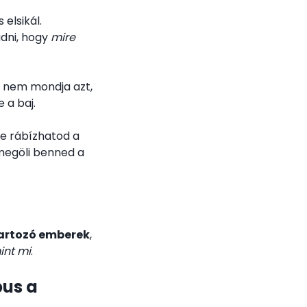
elsikál.
udni, hogy
mire
i nem mondja azt,
 a baj.
re rábízhatod a
megöli benned a
tartozó emberek
,
int mi
.
pus a