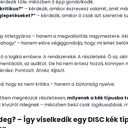
érdezik tőle, miközben ő épp gondolkodik.
kritikus?”
– kérdezik, amikor észrevesz valamit, amit más 
glepetéseket?”
– kérdezik, amikor ő csak azt szeretné t
gy ötletgyáros – hanem a megvalósítás nagymestere. Ak
lahogy” – hanem előre végiggondolja, hogy mi lehet belőle
 a logika embere. A rendszereké. A részleteké. Ő az, aki
mentációt, az auditot. De ha nem értesz hozzá, könnyen 
rdez. Pontosít. Átnéz. Kijavít.
tod, hogy ez nem kritika – hanem a
biztonság nyelve
.
etben megnézzük részletesen,
milyenek a kék típusba 
 kívülről ridegnek – miközben belül csak
logikusabbak, m
ideg? – Így viselkedik egy DISC kék tí