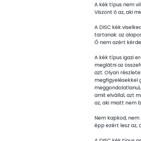
A kék típus nem vi
Viszont ő az, aki m
A DISC kék viselke
tartanak: az alapo
Ő nem azért kérde
A kék típus igazi e
meglátni az összef
azt. Olyan részlet
megfigyelésekkel 
meggondolatlanul, 
amit elvállal, azt 
az, aki miatt nem b
Nem kapkod, nem r
épp ezért lesz az, 
A DISC kék típus n