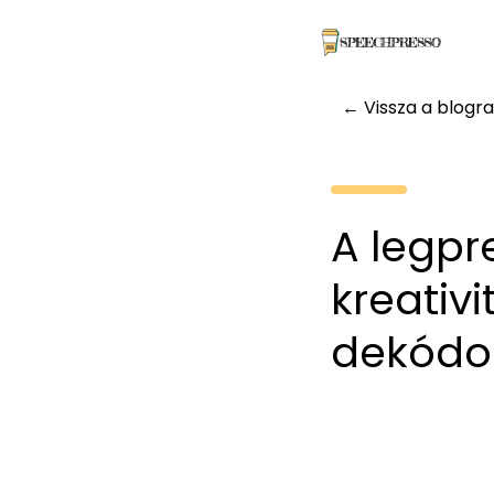
← Vissza a blogra
A legpr
kreativi
dekódo