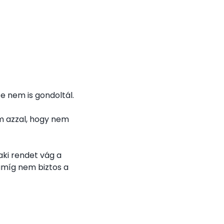
e nem is gondoltál.
em azzal, hogy nem
 aki rendet vág a
 amíg nem biztos a