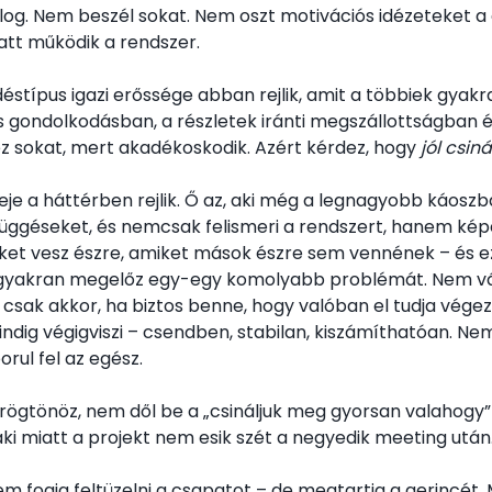
llog. Nem beszél sokat. Nem oszt motivációs idézeteket a
iatt működik a rendszer.
déstípus igazi erőssége abban rejlik, amit a többiek gyakr
s gondolkodásban, a részletek iránti megszállottságban é
z sokat, mert akadékoskodik. Azért kérdez, hogy
jól csiná
reje a háttérben rejlik. Ő az, aki még a legnagyobb káoszb
üggéseket, és nemcsak felismeri a rendszert, hanem képes
eket vesz észre, amiket mások észre sem vennének – és e
gyakran megelőz egy-egy komolyabb problémát. Nem vál
csak akkor, ha biztos benne, hogy valóban el tudja végezn
mindig végigviszi – csendben, stabilan, kiszámíthatóan. Ne
orul fel az egész.
ögtönöz, nem dől be a „csináljuk meg gyorsan valahogy”
aki miatt a projekt nem esik szét a negyedik meeting után
em fogja feltüzelni a csapatot – de megtartja a gerincét