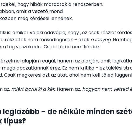
érdekel, hogy hibák maradtak a rendszerben.
 abban, amit a vezető mond.
iközben még kérdései lennének.
ikus: amikor valaki odavágja, hogy „ez csak részletkérdés
 a részletek nem másodlagosak – azok
a lényeg
. Ha kiha
Nem fog veszekedni. Csak többé nem kérdez.
érzelmei alapján reagál, hanem az alapján, amit logikátl
megalapozatlannak érez. Ez nem kritika – ez túlélési str
Csak megkeresi azt az utat, ahol nem kell tőled függeni
m az,
miért borul ki a kék
. Hanem az,
hogyan nem vetted é
a leglazább – de nélküle minden szét
k típus?