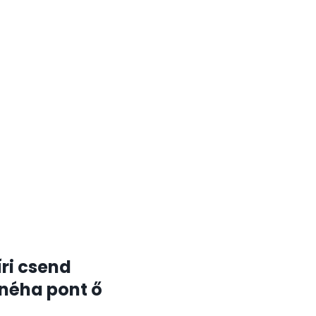
ri csend
e néha pont ő