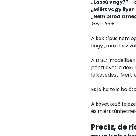
„Lassú vagy?”
– k
„Miért vagy ilyen 
„Nem bírod a me
készülünk
.
A kék típus nem e
hogy „majd lesz va
A DISC-modellben ő
pénzügyet, a doku
lelkesedést. Mert ké
És jó ha te is belá
A következő fejez
és miért tűnhetnek
Precíz, de r