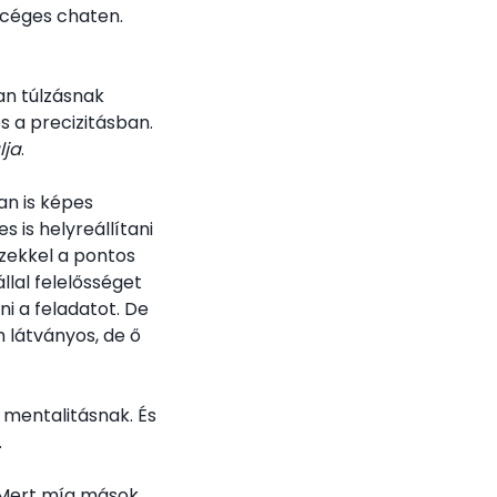
 céges chaten.
an túlzásnak
s a precizitásban.
lja
.
an is képes
 is helyreállítani
zekkel a pontos
lal felelősséget
i a feladatot. De
m látványos, de ő
 mentalitásnak. És
.
. Mert míg mások