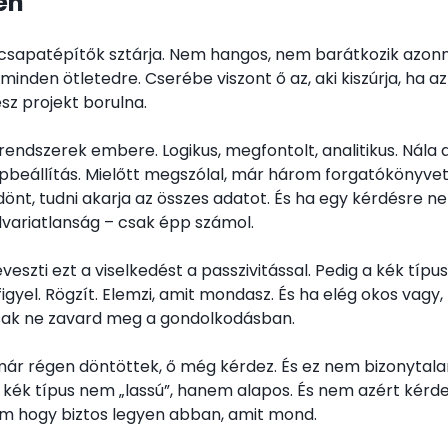
en
 csapatépítők sztárja. Nem hangos, nem barátkozik azonn
minden ötletedre. Cserébe viszont ő az, aki kiszúrja, ha az
ész projekt borulna.
 rendszerek embere. Logikus, megfontolt, analitikus. Nál
beállítás. Mielőtt megszólal, már három forgatókönyvet 
önt, tudni akarja az összes adatot. És ha egy kérdésre n
variatlanság – csak épp számol.
eszti ezt a viselkedést a passzivitással. Pedig a kék típ
igyel. Rögzít. Elemzi, amit mondasz. És ha elég okos vagy, 
ak ne zavard meg a gondolkodásban.
már régen döntöttek, ő még kérdez. És ez nem bizonyta
 kék típus nem „lassú”, hanem alapos. És nem azért kérde
m hogy biztos legyen abban, amit mond.