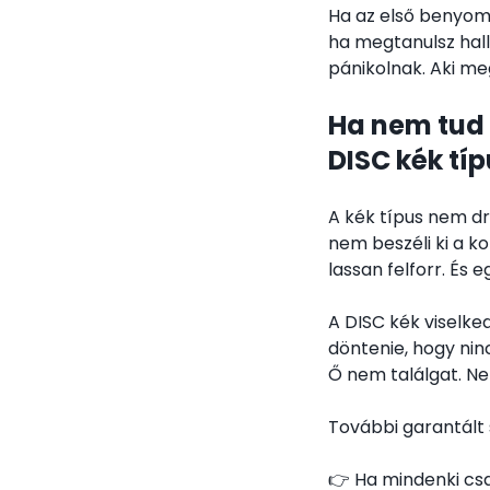
Ha az első benyomás
ha megtanulsz hall
pánikolnak. Aki me
Ha nem tud 
DISC kék típ
A kék típus nem dr
nem beszéli ki a k
lassan felforr. És 
A DISC kék viselke
döntenie, hogy ni
Ő nem találgat. Ne
További garantált 
👉 Ha mindenki csa