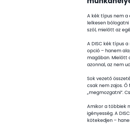
munkahely
A kék típus nem a
lelkesen bólogatni 
szól, mielőtt az eg
A DISC kék típus a
opció – hanem alap
magában. Mielőtt d
azonnal, az nem ud
Sok vezető összetév
csak nem zajos. Ő f
„megmozgatni”. Cs
Amikor a többiek 
igényesség. A DISC
kötekedjen – hane