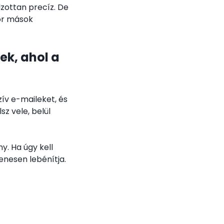
lzottan precíz. De
kor mások
ek, ahol a
ív e-maileket, és
z vele, belül
y. Ha úgy kell
nesen lebénítja.