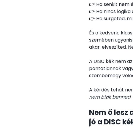
👉 Ha senkit nem 
👉 Ha nincs logika
👉 Ha sürgeted, m
És a kedvenc klassz
szemében ugyanis
akar, elveszíted. 
A DISC kék nem az 
pontatlannak vagy 
szembemegy veled. 
A kérdés tehát ne
nem bízik benned
.
Nem ő lesz 
jó a DISC ké