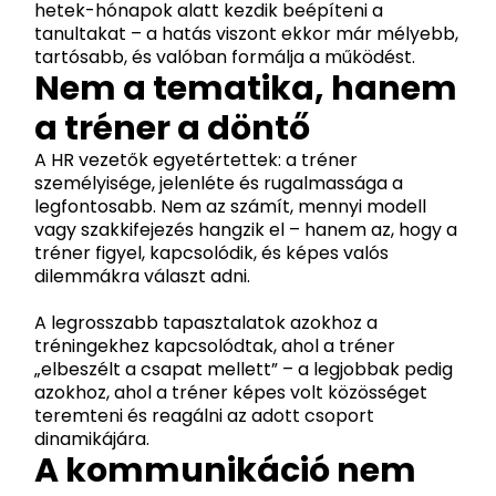
hetek-hónapok alatt kezdik beépíteni a
tanultakat – a hatás viszont ekkor már mélyebb,
tartósabb, és valóban formálja a működést.
Nem a tematika, hanem
a tréner a döntő
A HR vezetők egyetértettek: a tréner
személyisége, jelenléte és rugalmassága a
legfontosabb. Nem az számít, mennyi modell
vagy szakkifejezés hangzik el – hanem az, hogy a
tréner figyel, kapcsolódik, és képes valós
dilemmákra választ adni.
A legrosszabb tapasztalatok azokhoz a
tréningekhez kapcsolódtak, ahol a tréner
„elbeszélt a csapat mellett” – a legjobbak pedig
azokhoz, ahol a tréner képes volt közösséget
teremteni és reagálni az adott csoport
dinamikájára.
A kommunikáció nem