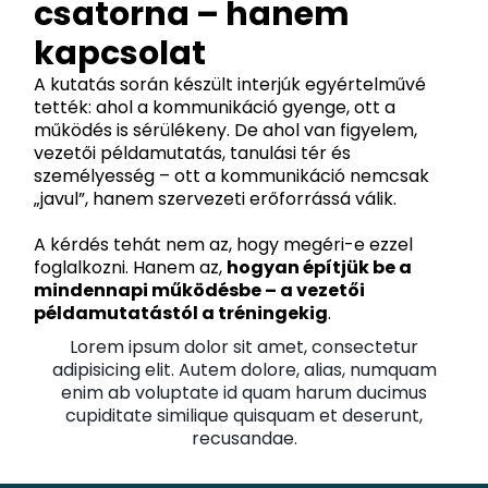
csatorna – hanem
kapcsolat
A kutatás során készült interjúk egyértelművé
tették: ahol a kommunikáció gyenge, ott a
működés is sérülékeny. De ahol van figyelem,
vezetői példamutatás, tanulási tér és
személyesség – ott a kommunikáció nemcsak
„javul”, hanem szervezeti erőforrássá válik.
A kérdés tehát nem az, hogy megéri-e ezzel
foglalkozni. Hanem az,
hogyan építjük be a
mindennapi működésbe – a vezetői
példamutatástól a tréningekig
.
Lorem ipsum dolor sit amet, consectetur
adipisicing elit. Autem dolore, alias, numquam
enim ab voluptate id quam harum ducimus
cupiditate similique quisquam et deserunt,
recusandae.