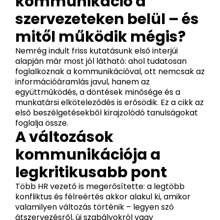
kommunikáció a
szervezeteken belül – és
mitől működik mégis?
Nemrég indult friss kutatásunk első interjúi
alapján már most jól látható: ahol tudatosan
foglalkoznak a kommunikációval, ott nemcsak az
információáramlás javul, hanem az
együttműködés, a döntések minősége és a
munkatársi elköteleződés is erősödik. Ez a cikk az
első beszélgetésekből kirajzolódó tanulságokat
foglalja össze.
A változások
kommunikációja a
legkritikusabb pont
Több HR vezető is megerősítette: a legtöbb
konfliktus és félreértés akkor alakul ki, amikor
valamilyen változás történik – legyen szó
átszervezésről, új szabályokról vagy