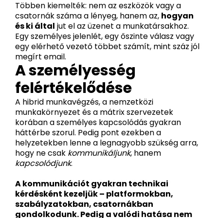
Többen kiemelték: nem az eszközök vagy a
csatornák száma a lényeg, hanem az,
hogyan
és ki által
jut el az üzenet a munkatársakhoz.
Egy személyes jelenlét, egy őszinte válasz vagy
egy elérhető vezető többet számít, mint száz jól
megírt email.
A személyesség
felértékelődése
A hibrid munkavégzés, a nemzetközi
munkakörnyezet és a mátrix szervezetek
korában a személyes kapcsolódás gyakran
háttérbe szorul. Pedig pont ezekben a
helyzetekben lenne a legnagyobb szükség arra,
hogy ne csak
kommunikáljunk
, hanem
kapcsolódjunk
.
A kommunikációt gyakran technikai
kérdésként kezeljük – platformokban,
szabályzatokban, csatornákban
gondolkodunk. Pedig a valódi hatása nem