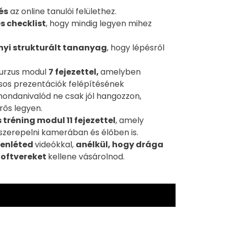
és
az online tanulói felülethez.
és checklist
, hogy mindig legyen mihez
tnyi strukturált tananyag
, hogy lépésről
urzus modul
7 fejezettel,
amelyben
os prezentációk felépítésének
mondanivalód ne csak jól hangozzon,
rős legyen.
s tréning modul 11 fejezettel
, amely
szerepelni kamerában és élőben is.
elenléted
videókkal,
anélkül, hogy drága
zoftvereket
kellene vásárolnod.