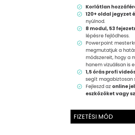
Korlátlan hozzáfér
120+ oldal jegyzet 
nyúlnod.
8 modul, 53 fejeze
lépésre fejlődhess.
Powerpoint mesterk
megmutatjuk a hatás
módszereit, hogy a 
hanem vizuálisan is e
1,5 órás profi videó
segít magabiztosan 
Fejleszd az
online j
eszközöket vagy s
FIZETÉSI MÓD