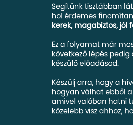
Segítünk tisztábban lát
hol érdemes finomítan
kerek, magabiztos, jól 
Ez a folyamat már mos
következő lépés pedig a
készülő előadásod.
Készülj arra, hogy a hí
hogyan válhat ebből a 
amivel valóban hatni t
közelebb visz ahhoz, h