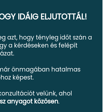
OGY IDÁIG ELJUTOTTÁL!
 azt, hogy tényleg időt szán a
y a kérdéseken és felépít
ázat.
z már önmagában hatalmas
hoz képest.
konzultációt velünk, ahol
ész anyagot közösen
.