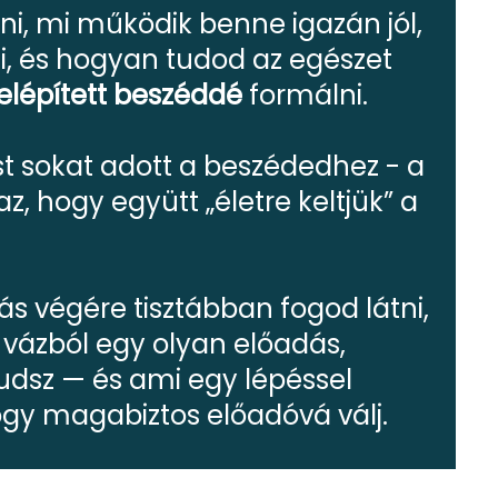
ni, mi működik benne igazán jól,
i, és hogyan tudod az egészet
felépített beszéddé
formálni.
t sokat adott a beszédedhez - a
z, hogy együtt „életre keltjük” a
vás végére tisztábban fogod látni,
vázból egy olyan előadás,
udsz — és ami egy lépéssel
ogy magabiztos előadóvá válj.