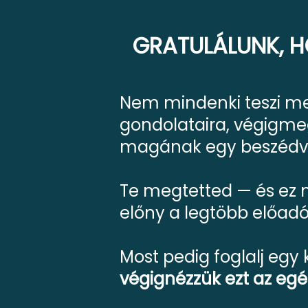
GRATULÁLUNK, H
Nem mindenki teszi meg
gondolataira, végigmeg
magának egy beszédv
Te megtetted — és e
előny a legtöbb előadó
Most pedig foglalj egy 
végignézzük ezt az eg