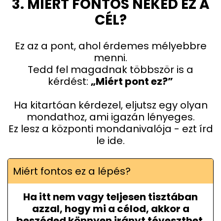
3. MIÉRT FONTOS NEKED EZ A
CÉL?
Ez az a pont, ahol érdemes mélyebbre
menni.
Tedd fel magadnak többször is a
kérdést:
„Miért pont ez?”
Ha kitartóan kérdezel, eljutsz egy olyan
mondathoz, ami igazán lényeges.
Ez lesz a központi mondanivalója - ezt írd
le ide.
Miért fontos ez a lépés?
Ha itt nem vagy teljesen tisztában
azzal, hogy mi a célod, akkor a
beszéded könnyen irányt téveszthet.