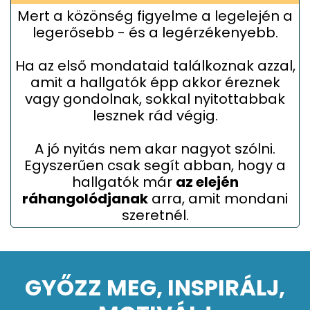
Mert a közönség figyelme a legelején a
legerősebb - és a legérzékenyebb.
Ha az első mondataid találkoznak azzal,
amit a hallgatók épp akkor éreznek
vagy gondolnak, sokkal nyitottabbak
lesznek rád végig.
A jó nyitás nem akar nagyot szólni.
Egyszerűen csak segít abban, hogy a
hallgatók már
az elején
ráhangolódjanak
arra, amit mondani
szeretnél.
GYŐZZ MEG, INSPIRÁLJ,