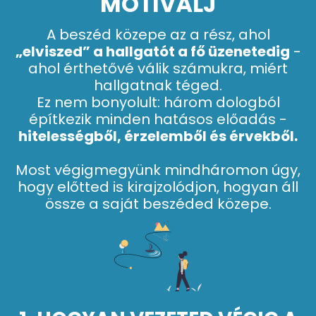
MOTIVÁLJ
A beszéd közepe az a rész, ahol
„elviszed” a hallgatót a fő üzenetedig
-
ahol érthetővé válik számukra, miért
hallgatnak téged.
Ez nem bonyolult: három dologból
építkezik minden hatásos előadás -
hitelességből, érzelemből és érvekből.
Most végigmegyünk mindháromon úgy,
hogy előtted is kirajzolódjon, hogyan áll
össze a saját beszéded közepe.