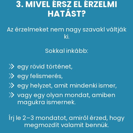
3. MIVEL ÉRSZ EL ÉRZELMI
HATÁST?
Az érzelmeket nem nagy szavakl váltják
ki.
Sokkal inkább:
egy rövid történet,
egy felismerés,
egy helyzet, amit mindenki ismer,
vagy egy olyan mondat, amiben
magukra ismernek.
Írj le 2–3 mondatot, amiről érzed, hogy
megmozdít valamit bennük.