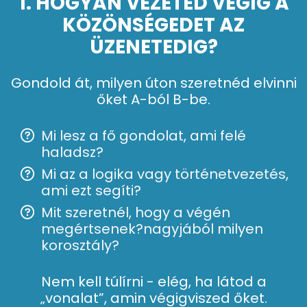
1. HOGYAN VEZETED VÉGIG A
KÖZÖNSÉGEDET AZ
ÜZENETEDIG?
Gondold át, milyen úton szeretnéd elvinni
őket A-ból B-be.
Mi lesz a fő gondolat, ami felé
haladsz?
Mi az a logika vagy történetvezetés,
ami ezt segíti?
Mit szeretnél, hogy a végén
megértsenek?nagyjából milyen
korosztály?
Nem kell túlírni - elég, ha látod a
„vonalat”, amin végigviszed őket.