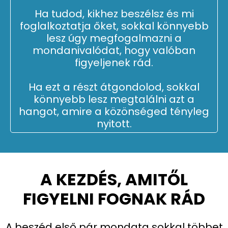
Ha tudod, kikhez beszélsz és mi
foglalkoztatja őket, sokkal könnyebb
lesz úgy megfogalmazni a
mondanivalódat, hogy valóban
figyeljenek rád.
Ha ezt a részt átgondolod, sokkal
könnyebb lesz megtalálni azt a
hangot, amire a közönséged tényleg
nyitott.
A KEZDÉS, AMITŐL
FIGYELNI FOGNAK RÁD
A beszéd első pár mondata sokkal többet