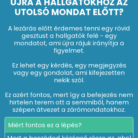
ÚJRA A HALLGATÓKHOZ AZ
UTOLSÓ MONDAT ELŐTT?
A lezárás előtt érdemes tenni egy rövid
gesztust a hallgatók felé - egy
mondatot, ami újra rájuk irányítja a
figyelmet.
Ez lehet egy kérdés, egy megjegyzés
vagy egy gondolat, ami kifejezetten
nekik szól.
Ez azért fontos, mert így a befejezés nem
hirtelen terem ott a semmiből, hanem
szépen átvezet a zárómondatokhoz.
Miért fontos ez a lépés?
Mert a beszéded középső része az, ahol