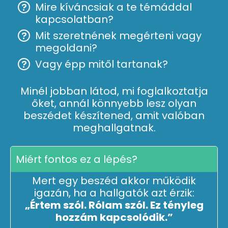
Mire kíváncsiak a te témáddal
kapcsolatban?
Mit szeretnének megérteni vagy
megoldani?
Vagy épp mitől tartanak?
Minél jobban látod, mi foglalkoztatja
őket, annál könnyebb lesz olyan
beszédet készítened, amit valóban
meghallgatnak.
Miért fontos ez a lépés?
Mert egy beszéd akkor működik
igazán, ha a hallgatók azt érzik:
„Értem szól. Rólam szól. Ez tényleg
hozzám kapcsolódik.”