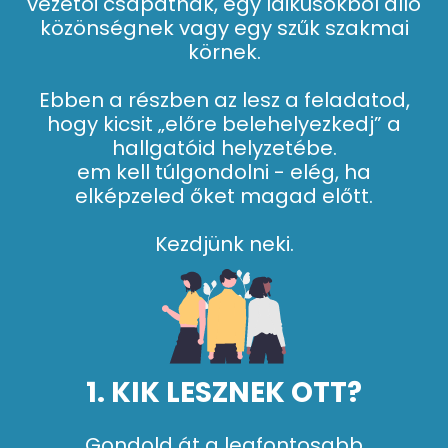
vezetői csapatnak, egy laikusokból álló
közönségnek vagy egy szűk szakmai
körnek.
Ebben a részben az lesz a feladatod,
hogy kicsit „előre belehelyezkedj” a
hallgatóid helyzetébe.
em kell túlgondolni - elég, ha
elképzeled őket magad előtt.
Kezdjünk neki.
1. KIK LESZNEK OTT?
Gondold át a legfontosabb