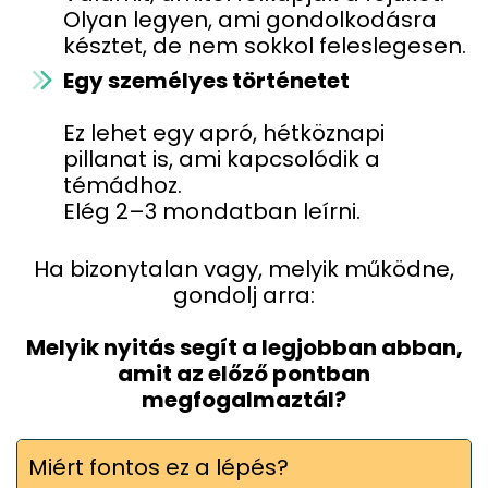
Olyan legyen, ami gondolkodásra
késztet, de nem sokkol feleslegesen.
Egy személyes történetet
Ez lehet egy apró, hétköznapi
pillanat is, ami kapcsolódik a
témádhoz.
Elég 2–3 mondatban leírni.
Ha bizonytalan vagy, melyik működne,
gondolj arra:
Melyik nyitás segít a legjobban abban,
amit az előző pontban
megfogalmaztál?
Miért fontos ez a lépés?