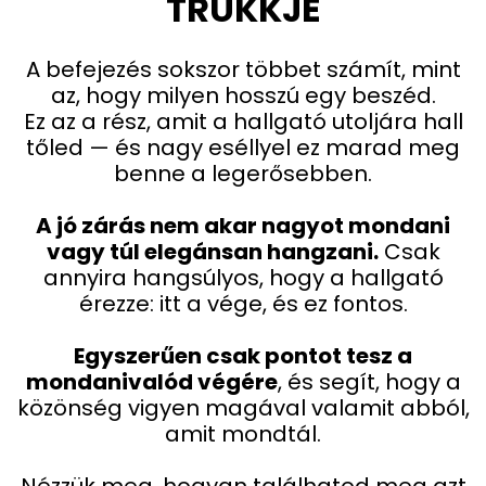
TRÜKKJE
A befejezés sokszor többet számít, mint
az, hogy milyen hosszú egy beszéd.
Ez az a rész, amit a hallgató utoljára hall
tőled — és nagy eséllyel ez marad meg
benne a legerősebben.
A jó zárás nem akar nagyot mondani
vagy túl elegánsan hangzani.
Csak
annyira hangsúlyos, hogy a hallgató
érezze: itt a vége, és ez fontos.
Egyszerűen csak pontot tesz a
mondanivalód végére
, és segít, hogy a
közönség vigyen magával valamit abból,
amit mondtál.
Nézzük meg, hogyan találhatod meg azt