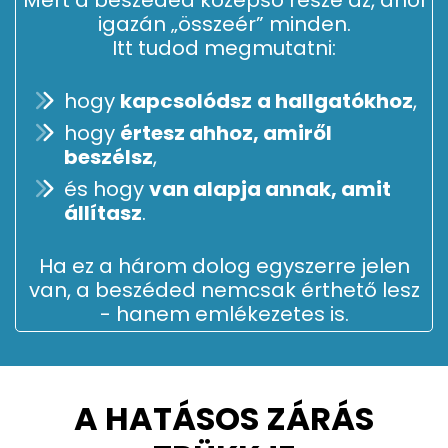
igazán „összeér” minden.
Itt tudod megmutatni:
hogy
kapcsolódsz
a hallgatókhoz
,
hogy
értesz ahhoz, amiről
beszélsz
,
és hogy
van alapja annak, amit
állítasz
.
Ha ez a három dolog egyszerre jelen
van, a beszéded nemcsak érthető lesz
- hanem emlékezetes is.
A HATÁSOS ZÁRÁS