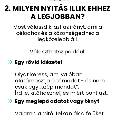
2. MILYEN NYITÁS ILLIK EHHEZ
A LEGJOBBAN?
Most válaszd ki azt az irányt, ami a
célodhoz és a közönségedhez a
legközelebb áll.
Választhatsz például:
Egy rövid idézetet
Olyat keress, ami valóban
alátámasztja a témádat - és nem
csak egy „szép mondat”.
Írd le, kitől idéznél, és miért pont azt.
Egy meglepő adatot vagy tényt
Valamit, amitől felkapják a fejüket.