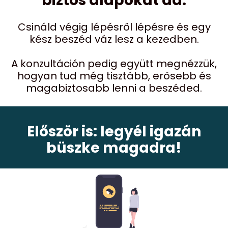
biztos alapokat ad.
Csináld végig lépésről lépésre és egy
kész beszéd váz lesz a kezedben.
A konzultáción pedig együtt megnézzük,
hogyan tud még tisztább, erősebb és
magabiztosabb lenni a beszéded.
Először is: legyél igazán
büszke magadra!